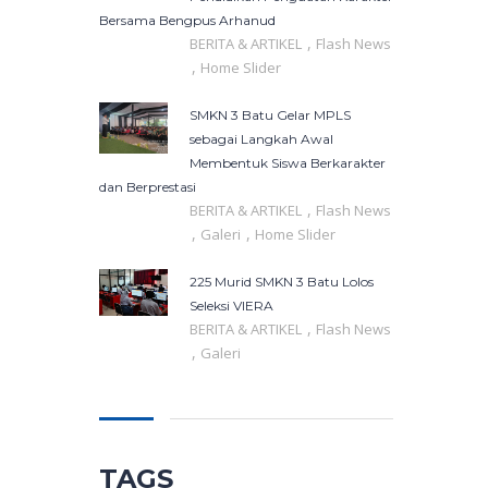
Bersama Bengpus Arhanud
,
BERITA & ARTIKEL
Flash News
,
Home Slider
SMKN 3 Batu Gelar MPLS
sebagai Langkah Awal
Membentuk Siswa Berkarakter
dan Berprestasi
,
BERITA & ARTIKEL
Flash News
,
,
Galeri
Home Slider
225 Murid SMKN 3 Batu Lolos
Seleksi VIERA
,
BERITA & ARTIKEL
Flash News
,
Galeri
TAGS