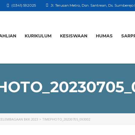
(0341) 592025
Jl. Terusan Metro, Dsn. Santrean, Ds. Sumberejo
AHLIAN
KURIKULUM
KESISWAAN
HUMAS
SARP
HOTO_20230705_
ELEMBAGAAN BKK 2023
>
TIMEPHOTO_20230705_093002