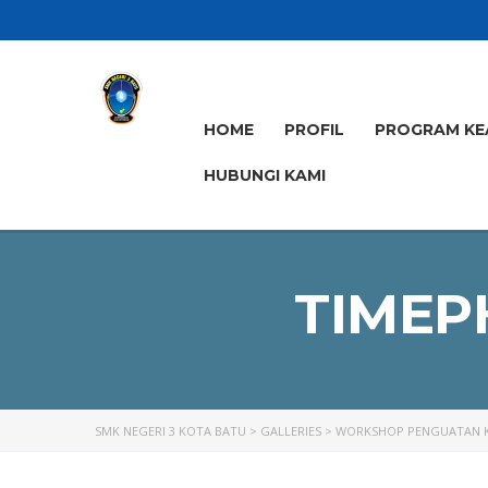
HOME
PROFIL
PROGRAM KE
HUBUNGI KAMI
TIMEP
SMK NEGERI 3 KOTA BATU
>
GALLERIES
>
WORKSHOP PENGUATAN K