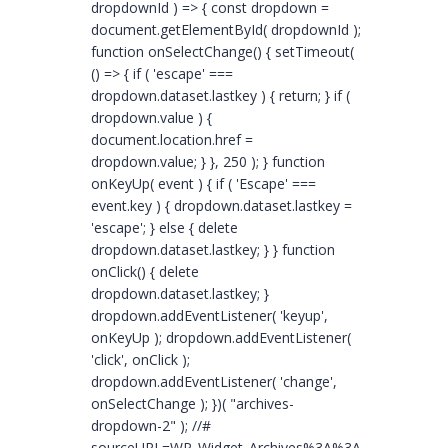
dropdownId ) => { const dropdown =
document.getElementById( dropdownId );
function onSelectChange() { setTimeout(
() => { if ( 'escape' ===
dropdown.dataset.lastkey ) { return; } if (
dropdown.value ) {
document.location.href =
dropdown.value; } }, 250 ); } function
onKeyUp( event ) { if ( 'Escape' ===
event.key ) { dropdown.dataset.lastkey =
'escape'; } else { delete
dropdown.dataset.lastkey; } } function
onClick() { delete
dropdown.dataset.lastkey; }
dropdown.addEventListener( 'keyup',
onKeyUp ); dropdown.addEventListener(
'click', onClick );
dropdown.addEventListener( 'change',
onSelectChange ); })( "archives-
dropdown-2" ); //#
sourceURL=WP_Widget_Archives%3A%3Awidget