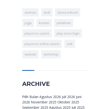
animasi
dudi
dunia indusrti
jogja
konten
pelatihan
playcroco casino
play croco login
playcroco online casino
smk
website
workshop
ARCHIVE
Archive
Pilih Bulan Agustus 2026 Juli 2026 Juni
2026 November 2025 Oktober 2025
September 2025 Agustus 2025 Juli 2025