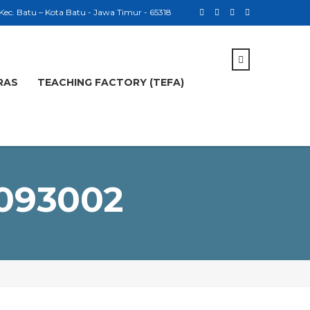
 Kec. Batu – Kota Batu - Jawa Timur - 65318
RAS
TEACHING FACTORY (TEFA)
093002