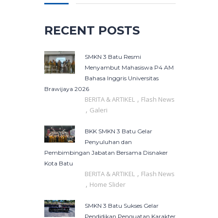
RECENT POSTS
SMKN 3 Batu Resmi
Menyambut Mahasiswa P4 AM
Bahasa Inggris Universitas
Brawijaya 2026
,
BERITA & ARTIKEL
Flash News
,
Galeri
BKK SMKN 3 Batu Gelar
Penyuluhan dan
Pembimbingan Jabatan Bersama Disnaker
Kota Batu
,
BERITA & ARTIKEL
Flash News
,
Home Slider
SMKN 3 Batu Sukses Gelar
Pendidikan Penguatan Karakter