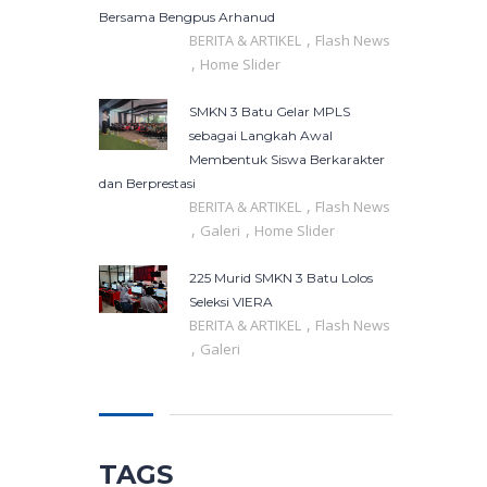
Bersama Bengpus Arhanud
,
BERITA & ARTIKEL
Flash News
,
Home Slider
SMKN 3 Batu Gelar MPLS
sebagai Langkah Awal
Membentuk Siswa Berkarakter
dan Berprestasi
,
BERITA & ARTIKEL
Flash News
,
,
Galeri
Home Slider
225 Murid SMKN 3 Batu Lolos
Seleksi VIERA
,
BERITA & ARTIKEL
Flash News
,
Galeri
TAGS