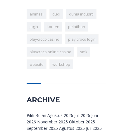
animasi
dudi
dunia indusrti
jogja
konten
pelatihan
playcroco casino
play croco login
playcroco online casino
smk
website
workshop
ARCHIVE
Archive
Pilih Bulan Agustus 2026 Juli 2026 Juni
2026 November 2025 Oktober 2025
September 2025 Agustus 2025 Juli 2025