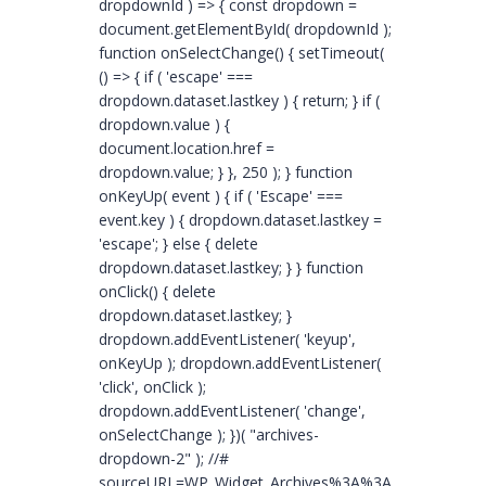
dropdownId ) => { const dropdown =
document.getElementById( dropdownId );
function onSelectChange() { setTimeout(
() => { if ( 'escape' ===
dropdown.dataset.lastkey ) { return; } if (
dropdown.value ) {
document.location.href =
dropdown.value; } }, 250 ); } function
onKeyUp( event ) { if ( 'Escape' ===
event.key ) { dropdown.dataset.lastkey =
'escape'; } else { delete
dropdown.dataset.lastkey; } } function
onClick() { delete
dropdown.dataset.lastkey; }
dropdown.addEventListener( 'keyup',
onKeyUp ); dropdown.addEventListener(
'click', onClick );
dropdown.addEventListener( 'change',
onSelectChange ); })( "archives-
dropdown-2" ); //#
sourceURL=WP_Widget_Archives%3A%3Awidget