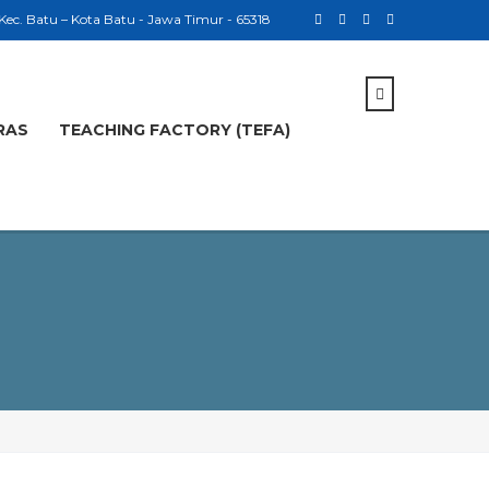
 Kec. Batu – Kota Batu - Jawa Timur - 65318
RAS
TEACHING FACTORY (TEFA)