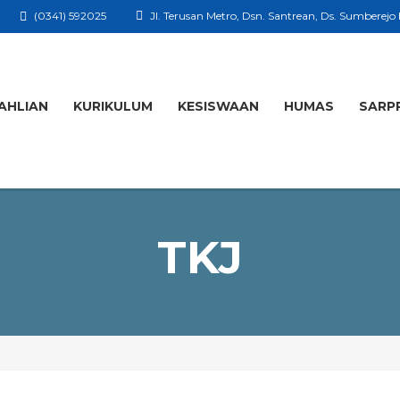
(0341) 592025
Jl. Terusan Metro, Dsn. Santrean, Ds. Sumberejo
AHLIAN
KURIKULUM
KESISWAAN
HUMAS
SARP
TKJ