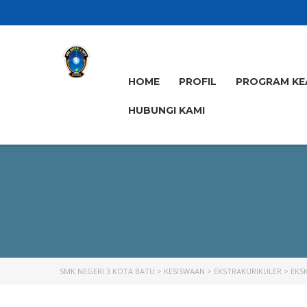
HOME
PROFIL
PROGRAM KE
HUBUNGI KAMI
SMK NEGERI 3 KOTA BATU
>
KESISWAAN
>
EKSTRAKURIKULER
>
EKS