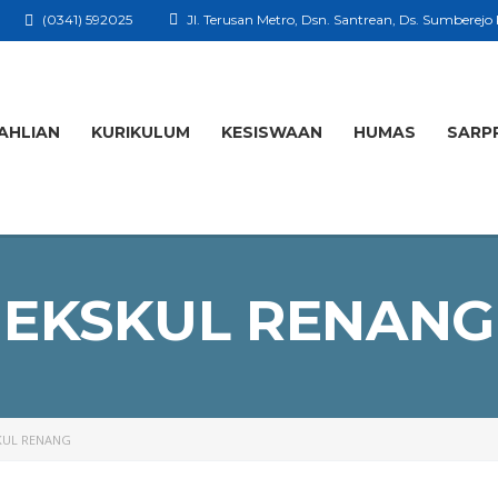
(0341) 592025
Jl. Terusan Metro, Dsn. Santrean, Ds. Sumberejo
AHLIAN
KURIKULUM
KESISWAAN
HUMAS
SARP
EKSKUL RENANG
KUL RENANG