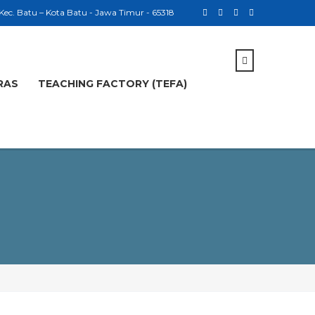
 Kec. Batu – Kota Batu - Jawa Timur - 65318
RAS
TEACHING FACTORY (TEFA)