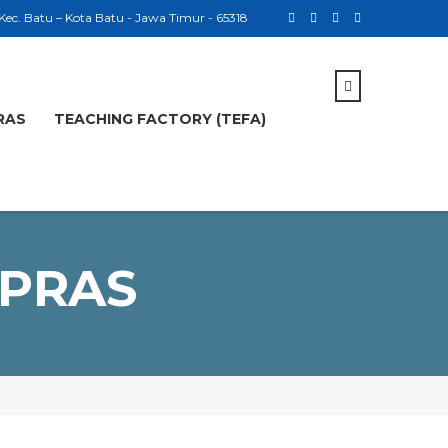
 Kec. Batu – Kota Batu - Jawa Timur - 65318
RAS
TEACHING FACTORY (TEFA)
RPRAS