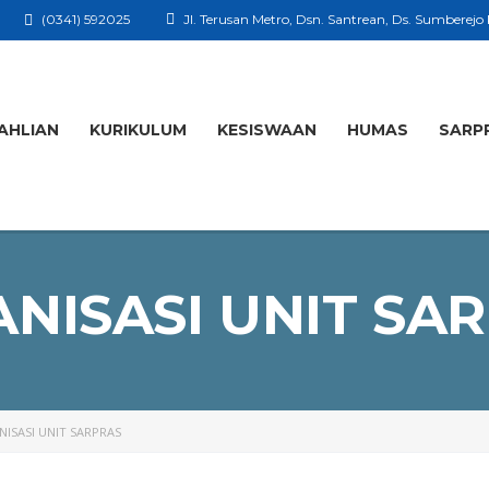
(0341) 592025
Jl. Terusan Metro, Dsn. Santrean, Ds. Sumberejo
AHLIAN
KURIKULUM
KESISWAAN
HUMAS
SARP
NISASI UNIT SA
ISASI UNIT SARPRAS