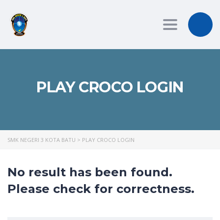
Toggle
navigation
PLAY CROCO LOGIN
SMK NEGERI 3 KOTA BATU
>
PLAY CROCO LOGIN
No result has been found.
Please check for correctness.