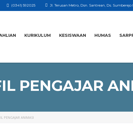
(0341) 592025
Jl. Terusan Metro, Dsn. Santrean, Ds. Sumberejo
AHLIAN
KURIKULUM
KESISWAAN
HUMAS
SARP
IL PENGAJAR AN
IL PENGAJAR ANIMASI