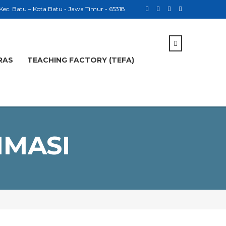
 Kec. Batu – Kota Batu - Jawa Timur - 65318
RAS
TEACHING FACTORY (TEFA)
IMASI