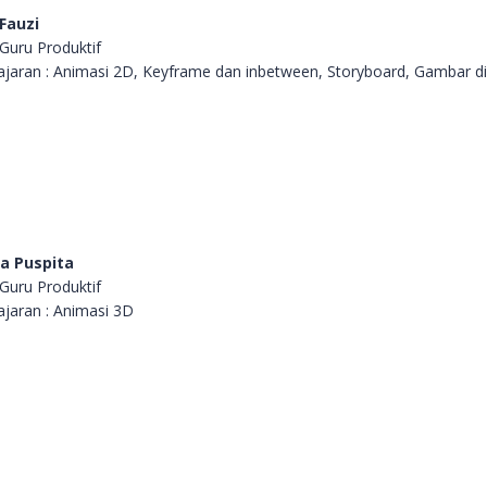
 Fauzi
 Guru Produktif
ajaran : Animasi 2D, Keyframe dan inbetween, Storyboard, G
ambar di
ia Puspita
 Guru Produktif
ajaran : Animasi 3D