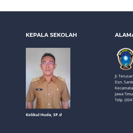
KEPALA SEKOLAH
ALAM
Jl. Terusa
Dsn. Sant
Kecamatan
Jawa Timu
Telp. (034
Kolikul Huda, SP.d