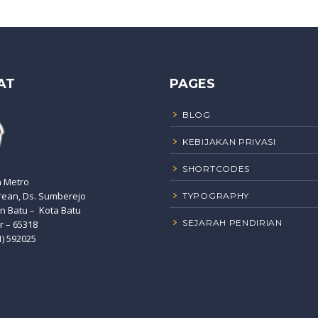
AT
PAGES
BLOG
KEBIJAKAN PRIVASI
SHORTCODES
n Metro
rean, Ds. Sumberejo
TYPOGRAPHY
 Batu – Kota Batu
SEJARAH PENDIRIAN
r – 65318
1) 592025