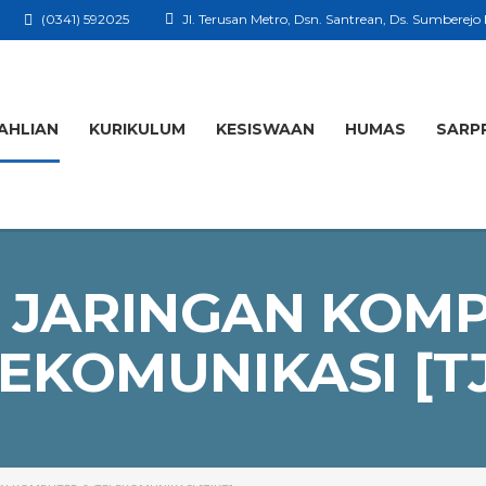
(0341) 592025
Jl. Terusan Metro, Dsn. Santrean, Ds. Sumberejo
AHLIAN
KURIKULUM
KESISWAAN
HUMAS
SARP
 JARINGAN KOM
EKOMUNIKASI [T