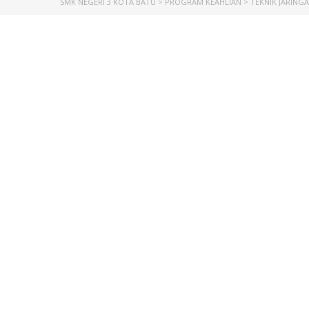
SMK NEGERI 3 KOTA BATU
>
PROGRAM KEAHLIAN
>
TEKNIK JARING