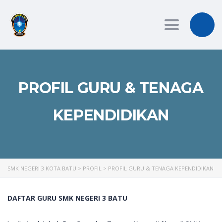
Toggle
navigation
PROFIL GURU & TENAGA
KEPENDIDIKAN
SMK NEGERI 3 KOTA BATU
>
PROFIL
>
PROFIL GURU & TENAGA KEPENDIDIKAN
DAFTAR GURU SMK NEGERI 3 BATU