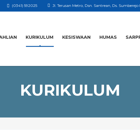
(0341) 592025
Jl. Terusan Metro, Dsn. Santrean, Ds. Sumberejo
AHLIAN
KURIKULUM
KESISWAAN
HUMAS
SARP
KURIKULUM