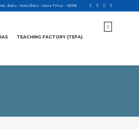
 Kec. Batu – Kota Batu - Jawa Timur - 65318
RAS
TEACHING FACTORY (TEFA)