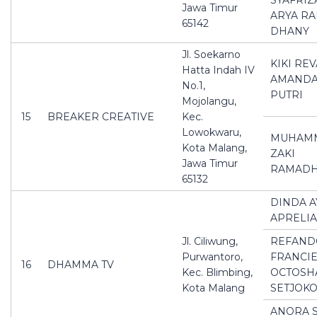
SYAFRIZ
Jawa Timur
ARYA R
65142
DHANY
Jl. Soekarno
KIKI RE
Hatta Indah IV
AMAND
No.1,
PUTRI
Mojolangu,
15
BREAKER CREATIVE
Kec.
Lowokwaru,
MUHAM
Kota Malang,
ZAKI
Jawa Timur
RAMAD
65132
DINDA A
APRELIA
Jl. Ciliwung,
REFAND
Purwantoro,
FRANCI
16
DHAMMA TV
Kec. Blimbing,
OCTOSH
Kota Malang
SETJOK
ANORA 