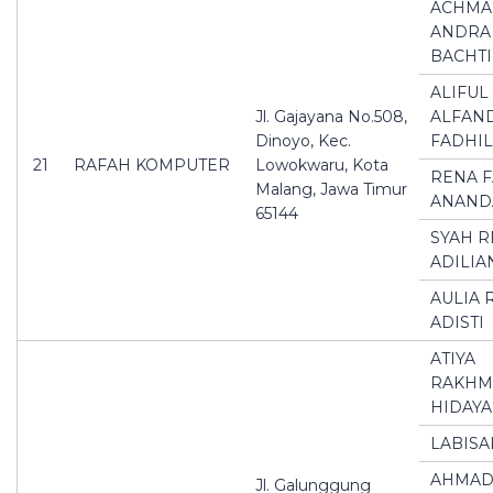
ACHMA
ANDRA
BACHTI
ALIFUL
Jl. Gajayana No.508,
ALFAN
Dinoyo, Kec.
FADHI
21
RAFAH KOMPUTER
Lowokwaru, Kota
RENA F
Malang, Jawa Timur
ANAND
65144
SYAH R
ADILIA
AULIA
ADISTI
ATIYA
RAKHM
HIDAY
LABISA
AHMAD
Jl. Galunggung