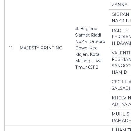
ZANNA
GIBRAN
NAZRIL 
Jl. Brigjend
RADITH
Slamet Riadi
FERDIA
No.44, Oro-oro
HIBAWA
11
MAJESTY PRINTING
Dowo, Kec.
VALENT
Klojen, Kota
FEBRIA
Malang, Jawa
SANGGO
Timur 65112
HAMID
CECILLI
SALSABI
KHELVI
ADITYA 
MUHLIS
RAMADH
ILHAM T