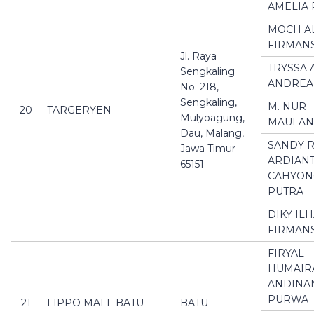
AMELIA 
MOCH A
FIRMAN
Jl. Raya
TRYSSA 
Sengkaling
ANDREA
No. 218,
Sengkaling,
M. NUR
20
TARGERYEN
Mulyoagung,
MAULAN
Dau, Malang,
SANDY 
Jawa Timur
ARDIAN
65151
CAHYON
PUTRA
DIKY IL
FIRMAN
FIRYAL
HUMAIR
ANDINA
PURWA
21
LIPPO MALL BATU
BATU