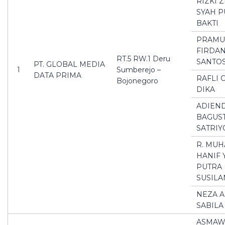
RIZKI 
SYAH P
BAKTI
PRAMU
FIRDAN
RT.5 RW.1 Deru
SANTO
PT. GLOBAL MEDIA
1
Sumberejo –
DATA PRIMA
RAFLI 
Bojonegoro
DIKA
ADIEN
BAGUS
SATRIY
R. MU
HANIF 
PUTRA
SUSIL
NEZA 
SABILA
ASMAW