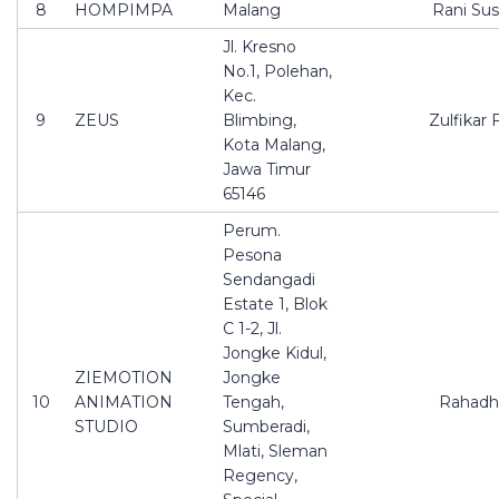
8
HOMPIMPA
Malang
Rani Sus
Jl. Kresno
No.1, Polehan,
Kec.
9
ZEUS
Blimbing,
Zulfikar 
Kota Malang,
Jawa Timur
65146
Perum.
Pesona
Sendangadi
Estate 1, Blok
C 1-2, Jl.
Jongke Kidul,
ZIEMOTION
Jongke
10
ANIMATION
Tengah,
Rahadh
STUDIO
Sumberadi,
Mlati, Sleman
Regency,