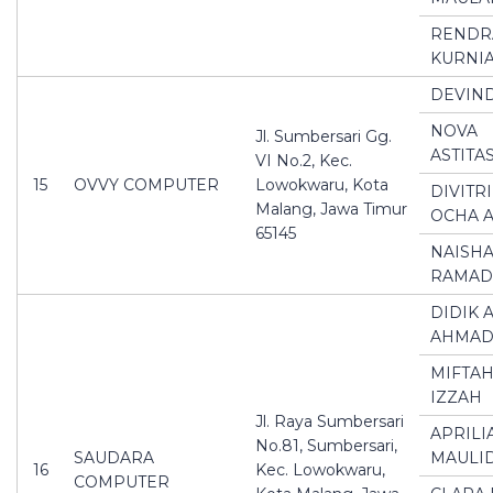
RENDR
KURNI
DEVIND
NOVA
Jl. Sumbersari Gg.
ASTITA
VI No.2, Kec.
15
OVVY COMPUTER
Lowokwaru, Kota
DIVITR
Malang, Jawa Timur
OCHA 
65145
NAISH
RAMAD
DIDIK 
AHMAD
MIFTAH
IZZAH
Jl. Raya Sumbersari
APRILI
No.81, Sumbersari,
SAUDARA
MAULI
16
Kec. Lowokwaru,
COMPUTER