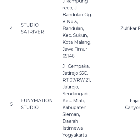
Jl.kampung
reco, Jl.
Bandulan Gg.
8 No.3,
STUDIO
4
Bandulan,
Zulfikar 
SATRIVER
Kec. Sukun,
Kota Malang,
Jawa Timur
65146
Jl. Cempaka,
Jatirejo 55C,
RT.07/RW.21,
Jatirejo,
Sendangadi,
FUNYMATION
Kec. Mlati,
Fajar
5
STUDIO
Kabupaten
Cahyo
Sleman,
Daerah
Istimewa
Yogyakarta