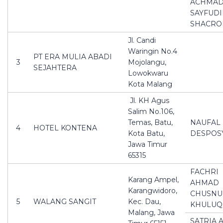
ACHMA
SAYFUD
SHACRO
Jl. Candi
Waringin No.4
PT ERA MULIA ABADI
3
Mojolangu,
SEJAHTERA
Lowokwaru
Kota Malang
Jl. KH Agus
Salim No.106,
Temas, Batu,
NAUFAL
4
HOTEL KONTENA
Kota Batu,
DESPOS
Jawa Timur
65315
FACHRI
Karang Ampel,
AHMAD
Karangwidoro,
CHUSNU
5
WALANG SANGIT
Kec. Dau,
KHULUQ
Malang, Jawa
SATRIA 