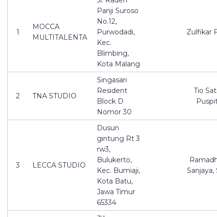
Jl. Raden
Panji Suroso
No.12,
MOCCA
1
Purwodadi,
Zulfikar 
MULTITALENTA
Kec.
Blimbing,
Kota Malang
Singasari
Resident
Tio Sat
2
TNA STUDIO
Block D
Puspi
Nomor 30
Dusun
gintung Rt 3
rw3,
Bulukerto,
Ramadh
3
LECCA STUDIO
Kec. Bumiaji,
Sanjaya,
Kota Batu,
Jawa Timur
65334