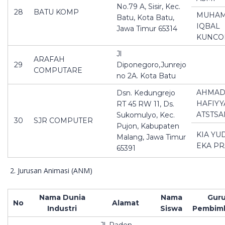
No.79 A, Sisir, Kec.
28
BATU KOMP
MUHA
Batu, Kota Batu,
IQBAL
Jawa Timur 65314
KUNCO
Jl
ARAFAH
29
Diponegoro,Junrejo
COMPUTARE
no 2A. Kota Batu
AHMAD
Dsn. Kedungrejo
HAFIYY
RT 45 RW 11, Ds.
ATSTSA
Sukomulyo, Kec.
30
SJR COMPUTER
Pujon, Kabupaten
KIA YU
Malang, Jawa Timur
EKA P
65391
Jurusan Animasi (ANM)
Nama Dunia
Nama
Gur
No
Alamat
Industri
Siswa
Pembim