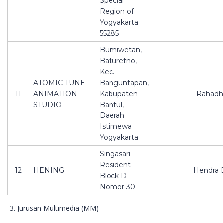
Special
Region of
Yogyakarta
55285
Bumiwetan,
Baturetno,
Kec.
ATOMIC TUNE
Banguntapan,
11
ANIMATION
Kabupaten
Rahadh
STUDIO
Bantul,
Daerah
Istimewa
Yogyakarta
Singasari
Resident
12
HENING
Hendra 
Block D
Nomor 30
Jurusan Multimedia (MM)