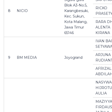
Blok A3-No.5,
RICKO
8
NICIO
Karangbesuki,
PRASET
Kec. Sukun,
Kota Malang,
RARA D
Jawa Timur
ALENTA
65146
KIRANA
IVAN BA
SETYAW
ARJUNA
9
BM MEDIA
Joyogrand
RUDIAN
AFRIZAL
ABDILA
NASYWA
HIJROTU
AULIA
MAZIYY
FIRDAU