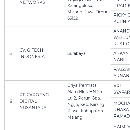
NETWORKS
Karangploso,
PRADI
Malang, Jawa Timur
RICKY 
65152
KURNI
ANAND
WEILU
KUSTI
CV. GITECH
5
Surabaya
ARKAN
INDONESIA
NABIL
FAUZA
ARNAN
Griya Permata
ARI
Alam Blok HN 24
SYAFA
PT. CAPOENG
Lt. 2, Perun Gpa,
6
DIGITAL
MOCH
Ngijo, Kec. Karang
NUSANTARA
RHAKA
Ploso, Kabupaten
RAMAD
Malang
HAIMD