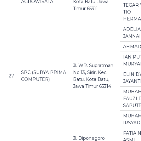
AGROWISATA
Kota Batu, Jawa
TEGAR 
Timur 65311
TIO
HERMA
ADELIA
JANNA
AHMAD
IAN PU
MURYA
Jl. WR. Supratman
SPC (SURYA PRIMA
No.13, Sisir, Kec.
ELIN D
27
COMPUTER)
Batu, Kota Batu,
JAYANT
Jawa Timur 65314
MUHA
FAUZI 
SAPUT
MUHA
IRSYAD
FATIA 
Jl. Diponegoro
ASMI