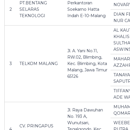
PT.BENTANG
Perkantoran
NOVAR
2
SELARAS
Soekarno Hatta
DIAN F
TEKNOLOGI
Indah E-10-Malang
NUR C
AL KAU
KHALI
SULTH
ASWIN
Jl. A. Yani No.11,
RW.02, Blimbing,
MAHAR
3
TELKOM MALANG
Kec. Blimbing, Kota
AZZAH
Malang, Jawa Timur
TANAYA
65126
SAPUT
TIFFAN
ADE W
MUHA
Jl. Raya Dawuhan
QOMAR
No. 193 A,
Wunutsari,
WEEBE
CV. PRINGAPUS
4
Tegalgondo, Kec.
PUTRA