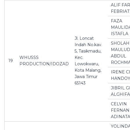
ALIF FA
FEBRIAT
FAZA
MAULID
ISTAFLA
Jl. Loncat
SHOLAH
Indah No.kav.
MAULUD
5, Tasikmadu,
ABDUL
WHUSSS
Kec.
19
ROCHM
PRODUCTION/IDOZAD
Lowokwaru,
Kota Malang,
IRENE CI
Jawa Timur
HANDO
65143
JIBRIL G
ALGHIF
CELVIN
FERNAN
ADINAT
YOLIND