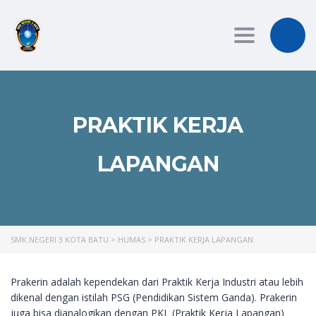
Toggle
navigation
PRAKTIK KERJA
LAPANGAN
SMK NEGERI 3 KOTA BATU
>
HUMAS
>
PRAKTIK KERJA LAPANGAN
Prakerin adalah kependekan dari Praktik Kerja Industri atau lebih
dikenal dengan istilah PSG (Pendidikan Sistem Ganda). Prakerin
juga bisa dianalogikan dengan PKL (Praktik Kerja Lapangan)