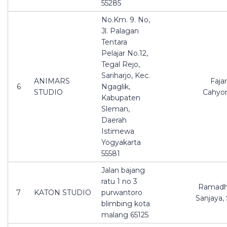
55285
No.Km. 9. No,
Jl. Palagan
Tentara
Pelajar No.12,
Tegal Rejo,
Sariharjo, Kec.
ANIMARS
Fajar
6
Ngaglik,
STUDIO
Cahyo
Kabupaten
Sleman,
Daerah
Istimewa
Yogyakarta
55581
Jalan bajang
ratu 1 no 3
Ramadh
7
KATON STUDIO
purwantoro
Sanjaya,
blimbing kota
malang 65125