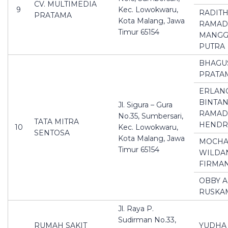
CV. MULTIMEDIA
9
Kec. Lowokwaru,
RADIT
PRATAMA
Kota Malang, Jawa
RAMAD
Timur 65154
MANGG
PUTRA
BHAGU
PRATA
ERLAN
BINTA
Jl. Sigura – Gura
RAMAD
No.35, Sumbersari,
TATA MITRA
HEND
10
Kec. Lowokwaru,
SENTOSA
Kota Malang, Jawa
MOCH
Timur 65154
WILDA
FIRMA
OBBY A
RUSKA
Jl. Raya P.
Sudirman No.33,
RUMAH SAKIT
YUDHA 