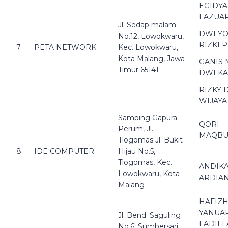
EGIDYA
LAZUA
Jl. Sedap malam
DWI Y
No.12, Lowokwaru,
RIZKI 
7
PETA NETWORK
Kec. Lowokwaru,
Kota Malang, Jawa
GANIS 
Timur 65141
DWI KA
RIZKY
WIJAYA
Samping Gapura
QORI
Perum, Jl.
MAQBU
Tlogomas Jl. Bukit
8
IDE COMPUTER
Hijau No.5,
Tlogomas, Kec.
ANDIKA
Lowokwaru, Kota
ARDIA
Malang
HAFIZ
YANUAR
Jl. Bend. Saguling
FADILL
No.6, Sumbersari,