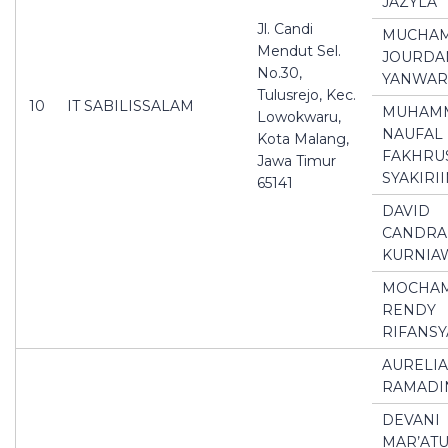
JAZYLA
Jl. Candi
MUCHA
Mendut Sel.
JOURDA
No.30,
YANWAR 
Tulusrejo, Kec.
10
IT SABILISSALAM
MUHAM
Lowokwaru,
NAUFAL
Kota Malang,
FAKHRU
Jawa Timur
SYAKIRI
65141
DAVID
CANDRA
KURNIA
MOCHA
RENDY
RIFANS
AURELIA
RAMADI
DEVANI
MAR’AT