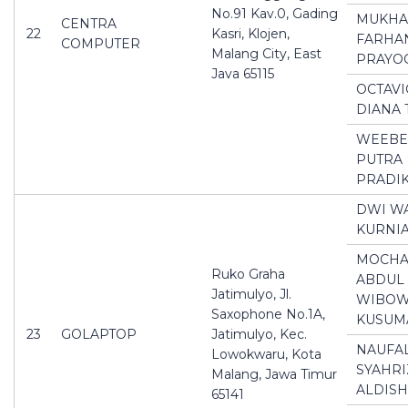
No.91 Kav.0, Gading
MUKH
CENTRA
22
Kasri, Klojen,
FARHA
COMPUTER
Malang City, East
PRAYO
Java 65115
OCTAVI
DIANA 
WEEBE
PUTRA
PRADI
DWI W
KURNI
MOCH
Ruko Graha
ABDUL 
Jatimulyo, Jl.
WIBO
Saxophone No.1A,
KUSUM
23
GOLAPTOP
Jatimulyo, Kec.
NAUFA
Lowokwaru, Kota
SYAHRI
Malang, Jawa Timur
ALDIS
65141