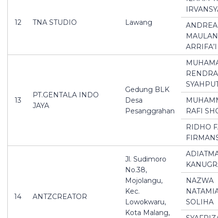
IRVANS
12
TNA STUDIO
Lawang
ANDREA
MAULAN
ARRIFA’I
MUHAM
RENDRA
SYAHPU
Gedung BLK
PT.GENTALA INDO
13
Desa
MUHAM
JAYA
Pesanggrahan
RAFI SH
RIDHO F
FIRMAN
ADIATM
Jl. Sudimoro
KANUGR
No.38,
Mojolangu,
NAZWA
Kec.
NATAMI
14
ANTZCREATOR
Lowokwaru,
SOLIHA
Kota Malang,