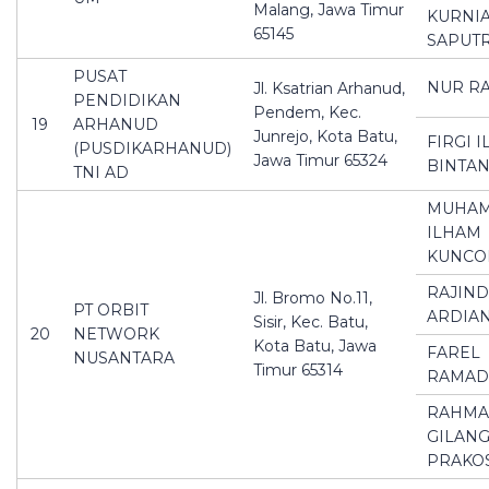
Malang, Jawa Timur
KURNI
65145
SAPUT
PUSAT
NUR R
Jl. Ksatrian Arhanud,
PENDIDIKAN
Pendem, Kec.
19
ARHANUD
Junrejo, Kota Batu,
FIRGI 
(PUSDIKARHANUD)
Jawa Timur 65324
BINTA
TNI AD
MUHA
ILHAM
KUNCO
RAJIN
Jl. Bromo No.11,
PT ORBIT
ARDIA
Sisir, Kec. Batu,
20
NETWORK
Kota Batu, Jawa
FAREL
NUSANTARA
Timur 65314
RAMAD
RAHM
GILAN
PRAKO