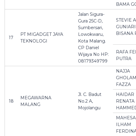
BAMA G
Jalan Sigura-
STEVIE 
Gura 25C-D,
GUNIARI
Sumbersari,
BISANA 
PT MIGADGET JAYA
Lowokwaru,
17
TEKNOLOGI
Kota Malang.
CP Daniel
RAFA FE
Wijaya No HP:
PUTRA
08179349799
NAJJA
GHOLAM
FAZZA
Jl. C. Badut
HAIDAR
MEGAWARNA
18
No.2 A,
RENATA
MALANG
Mojolangu
HAMME
MAHESA
ILHAM
FERDIN