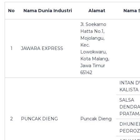
No
Nama Dunia Industri
Alamat
Nama 
Jl. Soekarno
Hatta No.1,
Mojolangu,
Kec.
1
JAWARA EXPRESS
Lowokwaru,
Kota Malang,
Jawa Timur
65142
INTAN D
KALISTA
SALSA
DENDR
PRATAM
2
PUNCAK DIENG
Puncak Dieng
DHUNIE
PEDROZ