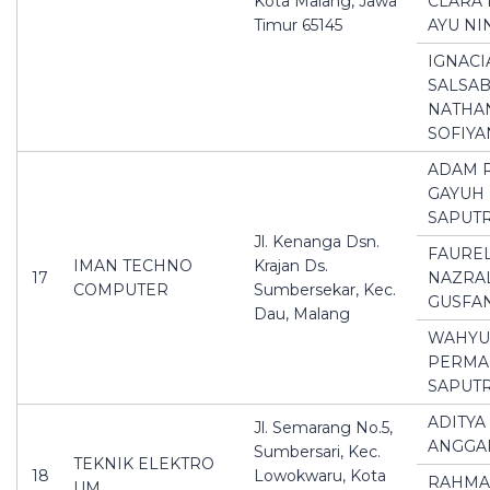
Kota Malang, Jawa
CLARA 
Timur 65145
AYU NI
IGNACI
SALSAB
NATHA
SOFIYA
ADAM R
GAYUH
SAPUT
Jl. Kenanga Dsn.
FAURE
IMAN TECHNO
Krajan Ds.
17
NAZRA
COMPUTER
Sumbersekar, Kec.
GUSFA
Dau, Malang
WAHYU
PERMA
SAPUT
ADITYA
Jl. Semarang No.5,
ANGGA
Sumbersari, Kec.
TEKNIK ELEKTRO
18
Lowokwaru, Kota
RAHM
UM