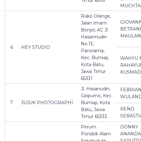
Timur 65151
MUCHTA
Ruko Orange,
GIOVAN
Jalan Imam
BETRAN
Bonjol, AC Jl.
MAULAN
Hasannudin
No.13,
6
HEY STUDIO
Panorama,
Kec. Bumiaji,
WAHYU 
Kota Batu,
RAHAYU
Jawa Timur
KUSMAD
65331
Jl. Hasanudin,
FEBRIAN
Giripurno, Kec.
WULAND
7
JUJUK PHOTOGRAPHI
Bumiaji, Kota
RENO
Batu, Jawa
SEBASTI
Timur 65333
Perum
DONNY
Pondok Alam
ANANDA
Sigura-gura
SAPUTR