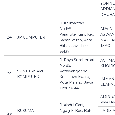
YOFINE
ARDIA
DHUHA
Jl. Kalimantan
No.159,
ARVIN
Karangtengah, Kec.
ASWAN
24
JP COMPUTER
Sananwetan, Kota
MAULA
Blitar, Jawa Timur
TSAQIF
66137
Jl. Raya Sumbersari
ACHMA
No.85,
KHOIR
SUMBERSARI
Ketawanggede,
25
KOMPUTER
Kec. Lowokwaru,
IMMAN
Kota Malang, Jawa
CLARA 
Timur 65145
ADIN 
PRATA
Jl. Abdul Gani,
KUSUMA
Ngaglik, Kec. Batu,
FARIS 
26