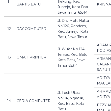
11
Tlekung, Kec.
BAPTIS BATU
KRISN
Junrejo, Kota Batu,
Jawa Timur 65314
Jl. Drs. Moh. Hatta
No.126, Pendem,
12
RAY COMPUTER
Kec. Junrejo, Kota
Batu, Jawa Timur
ADAM 
Jl. Wukir No.124,
RODIA
Temas, Kec. Batu,
13
OMAH PRINTER
ARMAN
Kota Batu, Jawa
GALAN
Timur 65314
SAPUT
ADITYA
MAULA
AHMAD
Jl. Lesti Utara
ADITYA
No.94, Ngaglik,
14
CERIA COMPUTER
Kec. Batu, Kota
EZZY A
Batu
MAULA