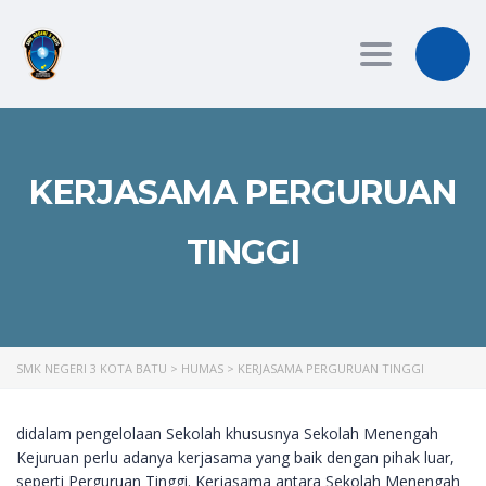
Toggle
navigation
KERJASAMA PERGURUAN
TINGGI
SMK NEGERI 3 KOTA BATU
>
HUMAS
>
KERJASAMA PERGURUAN TINGGI
didalam pengelolaan Sekolah khususnya Sekolah Menengah
Kejuruan perlu adanya kerjasama yang baik dengan pihak luar,
seperti Perguruan Tinggi. Kerjasama antara Sekolah Menengah