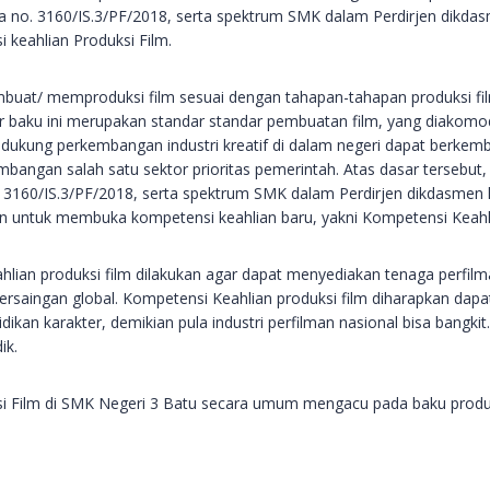
a no. 3160/IS.3/PF/2018, serta spektrum SMK dalam Perdirjen dikda
 keahlian Produksi Film.
buat/ memproduksi film sesuai dengan tahapan-tahapan produksi film.
r baku ini merupakan standar standar pembuatan film, yang diakomod
endukung perkembangan industri kreatif di dalam negeri dapat berk
embangan salah satu sektor prioritas pemerintah. Atas dasar tersebut
3160/IS.3/PF/2018, serta spektrum SMK dalam Perdirjen dikdasmen 
untuk membuka kompetensi keahlian baru, yakni Kompetensi Keahli
ian produksi film dilakukan agar dapat menyediakan tenaga perfil
ersaingan global. Kompetensi Keahlian produksi film diharapkan dap
 karakter, demikian pula industri perfilman nasional bisa bangkit. H
ik.
i Film di SMK Negeri 3 Batu secara umum mengacu pada baku produks