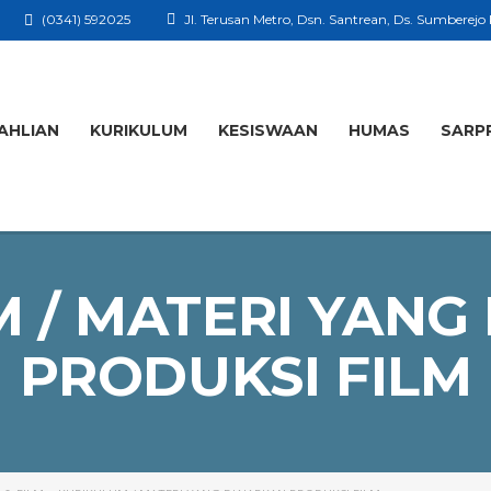
(0341) 592025
Jl. Terusan Metro, Dsn. Santrean, Ds. Sumberejo
AHLIAN
KURIKULUM
KESISWAAN
HUMAS
SARP
 / MATERI YANG
PRODUKSI FILM