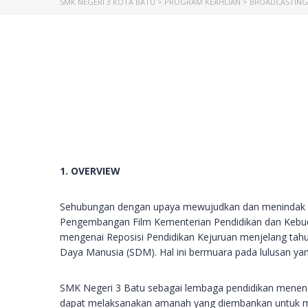
SMK NEGERI 3 KOTA BATU
>
PROGRAM KEAHLIAN
>
BROADCASTING
1. OVERVIEW
Sehubungan dengan upaya mewujudkan dan menindak lanj
Pengembangan Film Kementerian Pendidikan dan Kebuda
mengenai Reposisi Pendidikan Kejuruan menjelang ta
Daya Manusia (SDM). Hal ini bermuara pada lulusan yan
SMK Negeri 3 Batu sebagai lembaga pendidikan menenga
dapat melaksanakan amanah yang diembankan untuk me