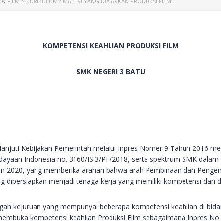
 & FILM
>
KURIKULUM / MATERI YANG DIAJARKAN PRODUKSI FILM
KOMPETENSI KEAHLIAN PRODUKSI FILM
SMK NEGERI 3 BATU
uti Kebijakan Pemerintah melalui Inpres Nomer 9 Tahun 2016 menge
yaan Indonesia no. 3160/IS.3/PF/2018, serta spektrum SMK dalam 
hun 2020, yang memberika arahan bahwa arah Pembinaan dan Pengem
g dipersiapkan menjadi tenaga kerja yang memiliki kompetensi dan d
h kejuruan yang mempunyai beberapa kompetensi keahlian di bidang 
mbuka kompetensi keahlian Produksi Film sebagaimana Inpres No 9