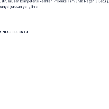
ndustri, lulusan kompetensi keahlian Produksi Film SMK Negeri 3 Bat
nyai jurusan yang linier.
K NEGERI 3 BATU