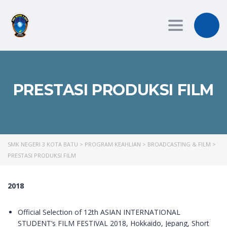
Toggle
navigation
PRESTASI PRODUKSI FILM
SMK NEGERI 3 KOTA BATU
>
PROGRAM KEAHLIAN
>
BROADCASTING & FILM
>
PRESTASI PRODUKSI FILM
2018
Official Selection of 12th ASIAN INTERNATIONAL
STUDENT’s FILM FESTIVAL 2018, Hokkaido, Jepang, Short