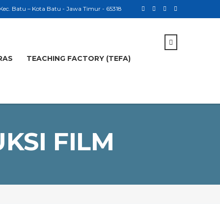
 Kec. Batu – Kota Batu - Jawa Timur - 65318
RAS
TEACHING FACTORY (TEFA)
KSI FILM