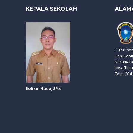
KEPALA SEKOLAH
ALAM
Jl. Terusa
Dsn. Sant
Kecamatan
Jawa Timu
Telp. (034
Kolikul Huda, SP.d