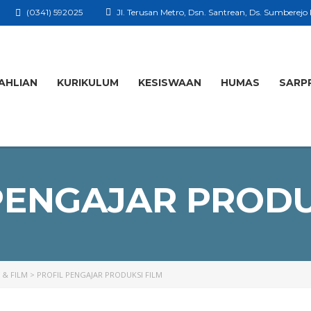
(0341) 592025
Jl. Terusan Metro, Dsn. Santrean, Ds. Sumberejo
AHLIAN
KURIKULUM
KESISWAAN
HUMAS
SARP
PENGAJAR PRODU
 & FILM
>
PROFIL PENGAJAR PRODUKSI FILM