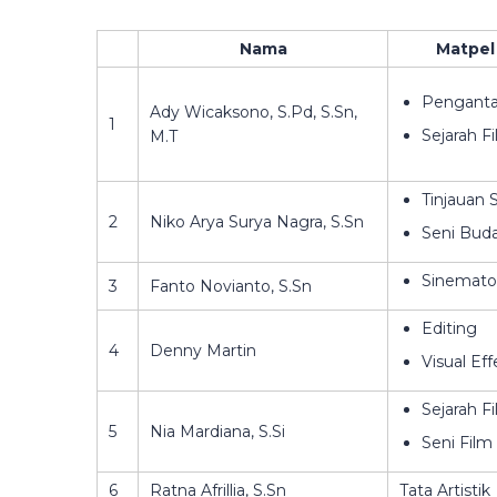
Nama
Matpel
Pengantar
Ady Wicaksono, S.Pd, S.Sn,
1
Sejarah F
M.T
Tinjauan 
2
Niko Arya Surya Nagra, S.Sn
Seni Bud
Sinematog
3
Fanto Novianto, S.Sn
Editing
4
Denny Martin
Visual Eff
Sejarah F
5
Nia Mardiana, S.Si
Seni Film
6
Ratna Afrillia, S.Sn
Tata Artistik