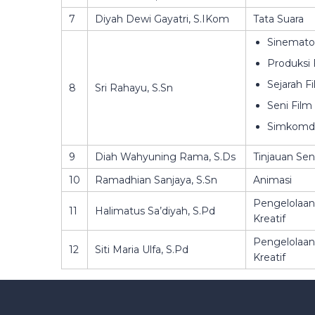
7
Diyah Dewi Gayatri, S.IKom
Tata Suara
Sinematog
Produksi 
Sejarah F
8
Sri Rahayu, S.Sn
Seni Film
Simkomd
9
Diah Wahyuning Rama, S.Ds
Tinjauan Sen
10
Ramadhian Sanjaya, S.Sn
Animasi
Pengelolaan
11
Halimatus Sa’diyah, S.Pd
Kreatif
Pengelolaan
12
Siti Maria Ulfa, S.Pd
Kreatif