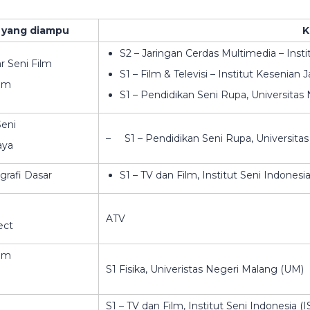
 yang diampu
K
S2 – Jaringan Cerdas Multimedia – Inst
 Seni Film
S1 – Film & Televisi – Institut Kesenian J
ilm
S1 – Pendidikan Seni Rupa, Universitas
Seni
– S1 – Pendidikan Seni Rupa, Universita
aya
rafi Dasar
S1 – TV dan Film, Institut Seni Indonesi
ATV
ect
ilm
S1 Fisika, Univeristas Negeri Malang (UM)
S1 – TV dan Film, Institut Seni Indonesia (