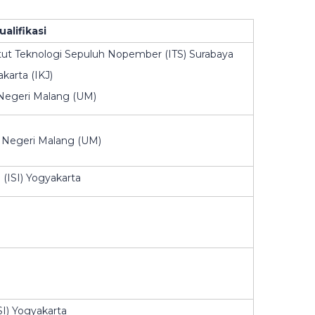
ualifikasi
itut Teknologi Sepuluh Nopember (ITS) Surabaya
akarta (IKJ)
 Negeri Malang (UM)
s Negeri Malang (UM)
a (ISI) Yogyakarta
ISI) Yogyakarta