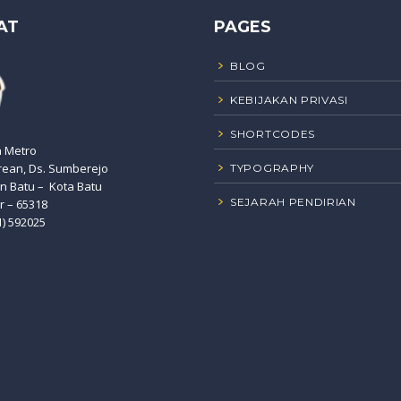
AT
PAGES
BLOG
KEBIJAKAN PRIVASI
SHORTCODES
n Metro
rean, Ds. Sumberejo
TYPOGRAPHY
 Batu – Kota Batu
SEJARAH PENDIRIAN
r – 65318
1) 592025