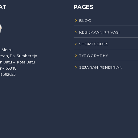
AT
PAGES
BLOG
KEBIJAKAN PRIVASI
SHORTCODES
n Metro
rean, Ds. Sumberejo
TYPOGRAPHY
 Batu – Kota Batu
SEJARAH PENDIRIAN
r – 65318
1) 592025