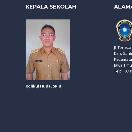
KEPALA SEKOLAH
ALAM
Jl. Terusa
Dsn. Sant
Kecamatan
Jawa Timu
Telp. (034
Kolikul Huda, SP.d