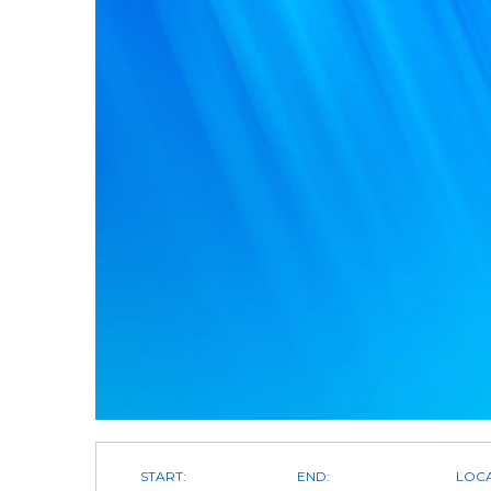
START:
END:
LOCA