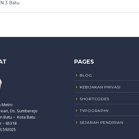
N 3 Batu
AT
PAGES
BLOG
KEBIJAKAN PRIVASI
SHORTCODES
n Metro
rean, Ds. Sumberejo
TYPOGRAPHY
 Batu – Kota Batu
SEJARAH PENDIRIAN
r – 65318
1) 592025