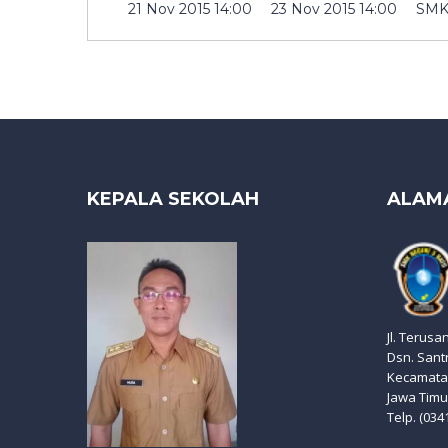
21 Nov 2015 14:00
23 Nov 2015 14:00
SMK
KEPALA SEKOLAH
ALAM
Jl. Terusa
Dsn. Sant
Kecamatan
Jawa Timu
Telp. (034