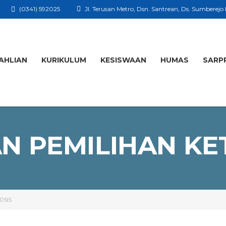
(0341) 592025
Jl. Terusan Metro, Dsn. Santrean, Ds. Sumberejo
AHLIAN
KURIKULUM
KESISWAAN
HUMAS
SARP
N PEMILIHAN KE
OSIS