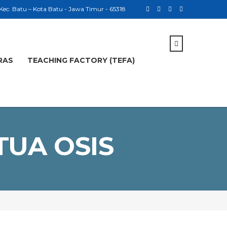
 Kec. Batu – Kota Batu - Jawa Timur - 65318
RAS
TEACHING FACTORY (TEFA)
TUA OSIS