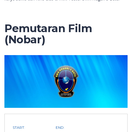
Pemutaran Film
(Nobar)
START:
END: