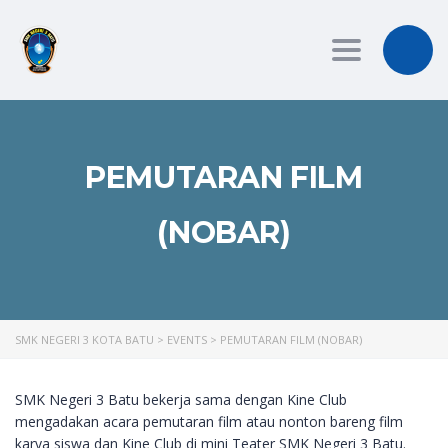
Toggle
navigation
PEMUTARAN FILM
(NOBAR)
SMK NEGERI 3 KOTA BATU
>
EVENTS
>
PEMUTARAN FILM (NOBAR)
SMK Negeri 3 Batu bekerja sama dengan Kine Club
mengadakan acara pemutaran film atau nonton bareng film
karya siswa dan Kine Club di mini Teater SMK Negeri 3 Batu.