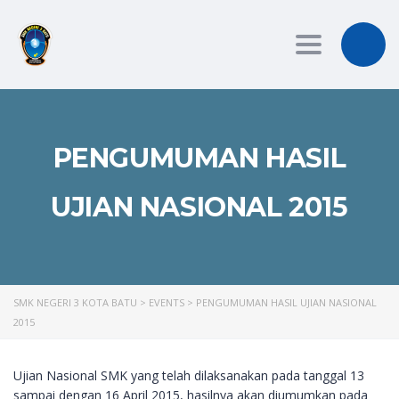
Toggle
navigation
PENGUMUMAN HASIL
UJIAN NASIONAL 2015
SMK NEGERI 3 KOTA BATU
>
EVENTS
>
PENGUMUMAN HASIL UJIAN NASIONAL
2015
Ujian Nasional SMK yang telah dilaksanakan pada tanggal 13
sampai dengan 16 April 2015, hasilnya akan diumumkan pada