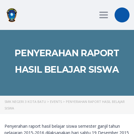
Toggle
navigation
PENYERAHAN RAPORT
HASIL BELAJAR SISWA
SMK NEGERI 3 KOTA BATU
>
EVENTS
>
PENYERAHAN RAPORT HASIL BELAJAR
SISWA
Penyerahan raport hasil belajar siswa semester ganjil tahun
pelajaran 2015-2016 dilaksanakan hari sabtu 19 Desember 2015