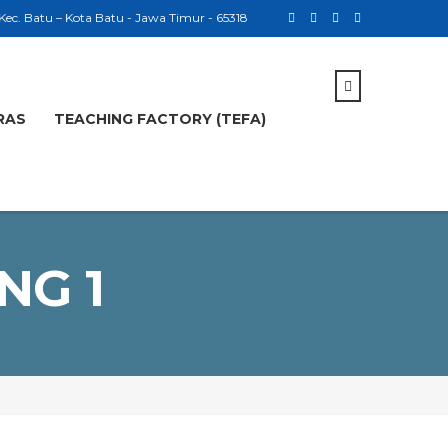
 Kec. Batu – Kota Batu - Jawa Timur - 65318
RAS
TEACHING FACTORY (TEFA)
NG 1