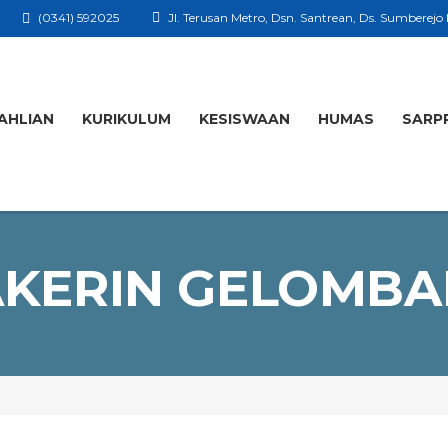
(0341) 592025
Jl. Terusan Metro, Dsn. Santrean, Ds. Sumberejo
AHLIAN
KURIKULUM
KESISWAAN
HUMAS
SARP
KERIN GELOMBA