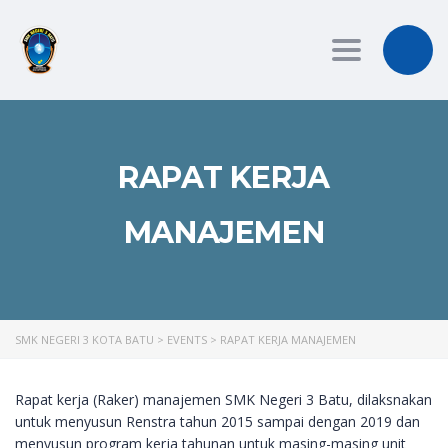
Toggle
navigation
RAPAT KERJA
MANAJEMEN
SMK NEGERI 3 KOTA BATU
>
EVENTS
>
RAPAT KERJA MANAJEMEN
Rapat kerja (Raker) manajemen SMK Negeri 3 Batu, dilaksnakan
untuk menyusun Renstra tahun 2015 sampai dengan 2019 dan
menyusun program kerja tahunan untuk masing-masing unit