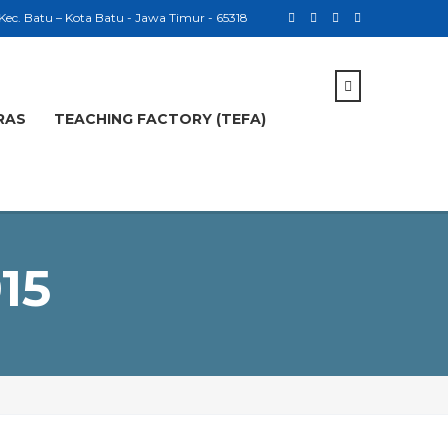
 Kec. Batu – Kota Batu - Jawa Timur - 65318
RAS
TEACHING FACTORY (TEFA)
15