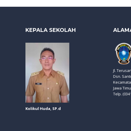
KEPALA SEKOLAH
ALAM
Jl. Terusa
Dsn. Sant
Kecamatan
Jawa Timu
Telp. (034
Kolikul Huda, SP.d