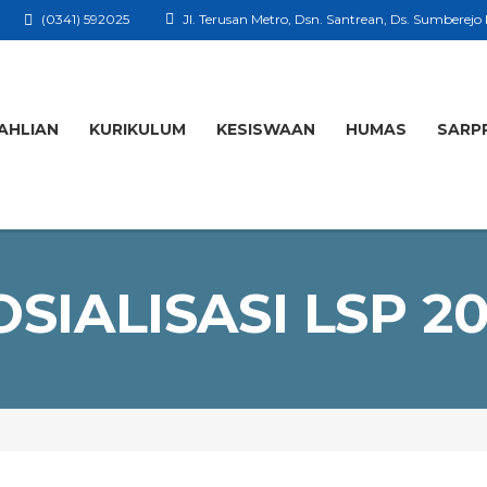
(0341) 592025
Jl. Terusan Metro, Dsn. Santrean, Ds. Sumberejo
AHLIAN
KURIKULUM
KESISWAAN
HUMAS
SARP
OSIALISASI LSP 20