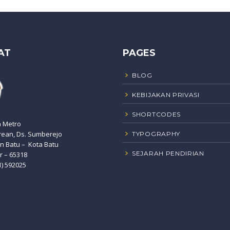
AT
PAGES
BLOG
KEBIJAKAN PRIVASI
SHORTCODES
n Metro
rean, Ds. Sumberejo
TYPOGRAPHY
 Batu – Kota Batu
SEJARAH PENDIRIAN
r – 65318
1) 592025