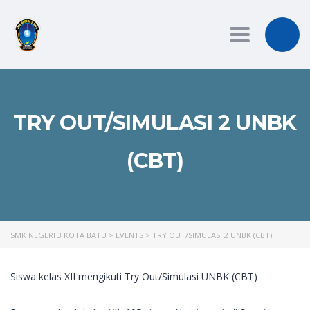
Toggle
navigation
TRY OUT/SIMULASI 2 UNBK
(CBT)
SMK NEGERI 3 KOTA BATU
>
EVENTS
>
TRY OUT/SIMULASI 2 UNBK (CBT)
Siswa kelas XII mengikuti Try Out/Simulasi UNBK (CBT)