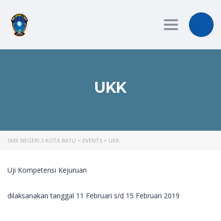
Toggle
navigation
UKK
SMK NEGERI 3 KOTA BATU
>
EVENTS
>
UKK
Uji Kompetensi Kejuruan
dilaksanakan tanggal 11 Februari s/d 15 Februari 2019