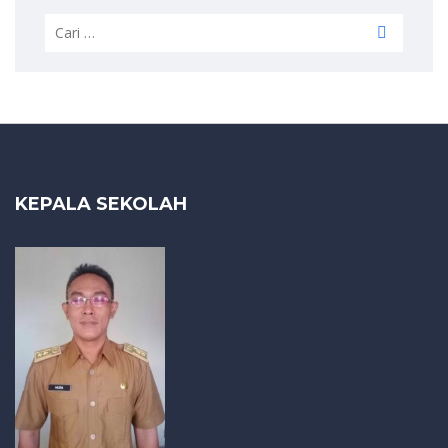
Cari
untuk:
KEPALA SEKOLAH