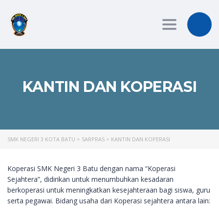
Toggle
navigation
KANTIN DAN KOPERASI
SMK NEGERI 3 KOTA BATU
>
SARPRAS
>
KANTIN DAN KOPERASI
Koperasi SMK Negeri 3 Batu dengan nama “Koperasi
Sejahtera”, didirikan untuk menumbuhkan kesadaran
berkoperasi untuk meningkatkan kesejahteraan bagi siswa, guru
serta pegawai. Bidang usaha dari Koperasi sejahtera antara lain: