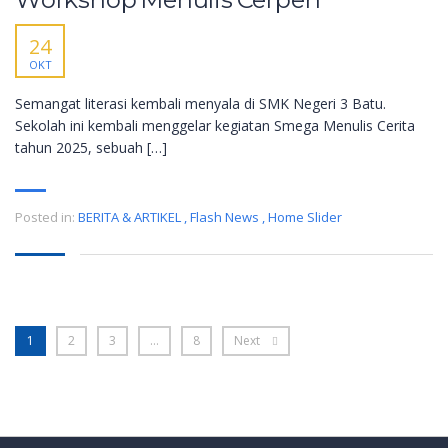
24
OKT
Semangat literasi kembali menyala di SMK Negeri 3 Batu.
Sekolah ini kembali menggelar kegiatan Smega Menulis Cerita
tahun 2025, sebuah […]
Posted in:
BERITA & ARTIKEL
,
Flash News
,
Home Slider
1
2
3
…
8
Next