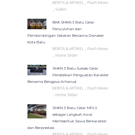
,
BERITA & ARTIKEL
Flash News
,
Galeri
BKK SMKN 3 Batu Gelar
Penyuluhan dan
Pembimbingan Jabatan Bersama Disnaker
Kota Batu
,
BERITA & ARTIKEL
Flash News
,
Home Slider
SMKN 3 Batu Sukses Gelar
Pendidikan Penguatan Karakter
Bersama Bengpus Arhanud
,
BERITA & ARTIKEL
Flash News
,
Home Slider
SMKN 3 Batu Gelar MPLS
sebagai Langkah Awal
Membentuk Siswa Berkarakter
dan Berprestasi
,
BERITA & ARTIKEL
Flash News