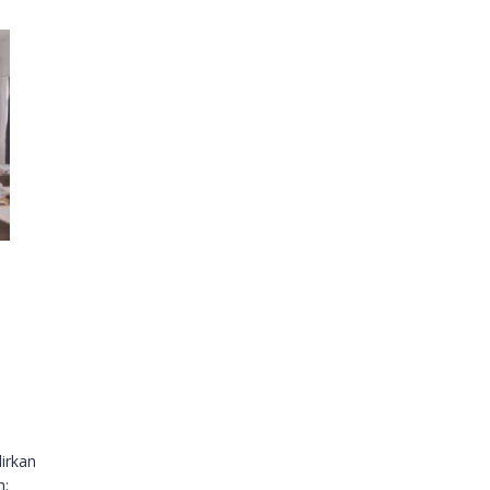
irkan
h: