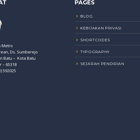
AT
PAGES
BLOG
KEBIJAKAN PRIVASI
SHORTCODES
n Metro
rean, Ds. Sumberejo
TYPOGRAPHY
 Batu – Kota Batu
SEJARAH PENDIRIAN
r – 65318
1) 592025