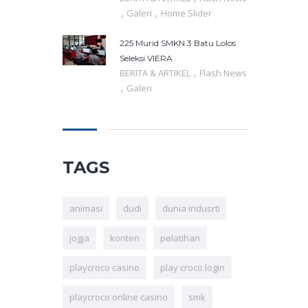
,
,
Galeri
Home Slider
225 Murid SMKN 3 Batu Lolos
Seleksi VIERA
,
BERITA & ARTIKEL
Flash News
,
Galeri
TAGS
animasi
dudi
dunia indusrti
jogja
konten
pelatihan
playcroco casino
play croco login
playcroco online casino
smk