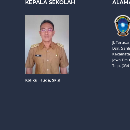
KEPALA SEKOLAH
ALAM
Jl. Terusa
Dsn. Sant
Kecamatan
Jawa Timu
Telp. (034
Kolikul Huda, SP.d