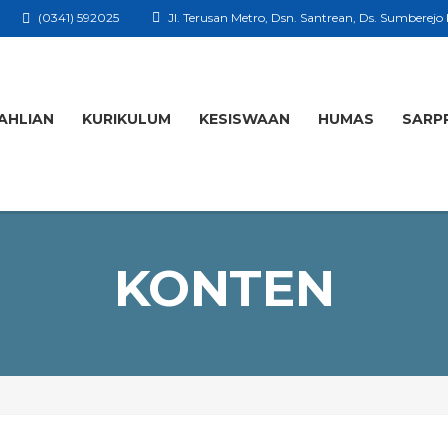
(0341) 592025
Jl. Terusan Metro, Dsn. Santrean, Ds. Sumberejo
AHLIAN
KURIKULUM
KESISWAAN
HUMAS
SARP
KONTEN