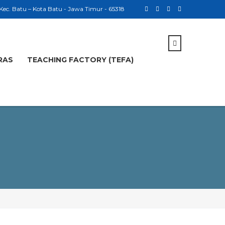
 Kec. Batu – Kota Batu - Jawa Timur - 65318
RAS
TEACHING FACTORY (TEFA)