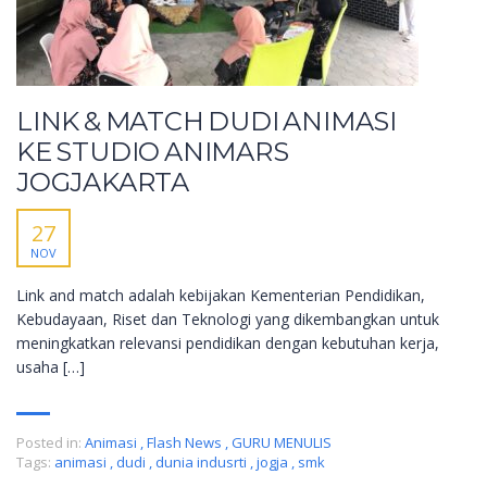
LINK & MATCH DUDI ANIMASI
KE STUDIO ANIMARS
JOGJAKARTA
27
NOV
Link and match adalah kebijakan Kementerian Pendidikan,
Kebudayaan, Riset dan Teknologi yang dikembangkan untuk
meningkatkan relevansi pendidikan dengan kebutuhan kerja,
usaha […]
Posted in:
Animasi
,
Flash News
,
GURU MENULIS
Tags:
animasi
,
dudi
,
dunia indusrti
,
jogja
,
smk