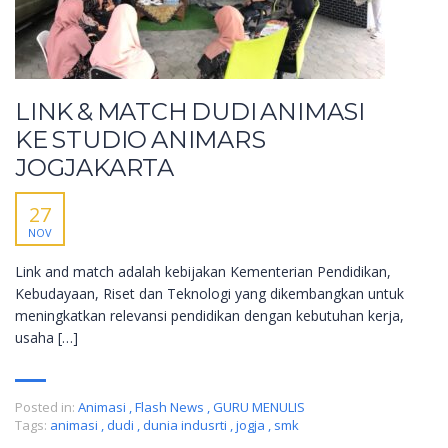
LINK & MATCH DUDI ANIMASI
KE STUDIO ANIMARS
JOGJAKARTA
27
NOV
Link and match adalah kebijakan Kementerian Pendidikan,
Kebudayaan, Riset dan Teknologi yang dikembangkan untuk
meningkatkan relevansi pendidikan dengan kebutuhan kerja,
usaha […]
Posted in:
Animasi
,
Flash News
,
GURU MENULIS
Tags:
animasi
,
dudi
,
dunia indusrti
,
jogja
,
smk