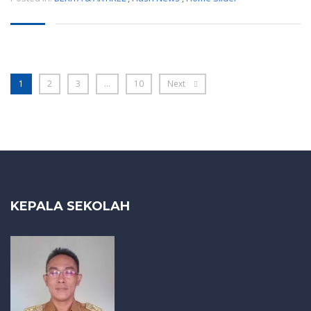
1
2
3
…
10
Next
KEPALA SEKOLAH