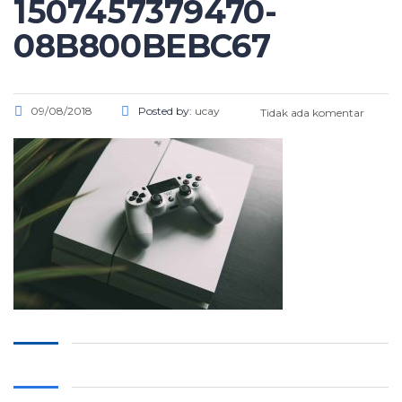
1507457379470-
08B800BEBC67
09/08/2018
Posted by:
ucay
Tidak ada komentar