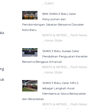
,
Galeri
BKK SMKN 3 Batu Gelar
Penyuluhan dan
Pembimbingan Jabatan Bersama Disnaker
Kota Batu
lui
,
BERITA & ARTIKEL
Flash News
,
Home Slider
SMKN 3 Batu Sukses Gelar
Pendidikan Penguatan Karakter
Bersama Bengpus Arhanud
,
BERITA & ARTIKEL
Flash News
ing
,
Home Slider
tuk
SMKN 3 Batu Gelar MPLS
sebagai Langkah Awal
Membentuk Siswa Berkarakter
dan Berprestasi
,
BERITA & ARTIKEL
Flash News