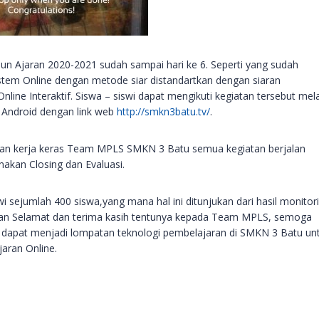
n Ajaran 2020-2021 sudah sampai hari ke 6. Seperti yang sudah
stem Online dengan metode siar distandartkan dengan siaran
line Interaktif. Siswa – siswi dapat mengikuti kegiatan tersebut mela
i Android dengan link web
http://smkn3batu.tv/
.
an kerja keras Team MPLS SMKN 3 Batu semua kegiatan berjalan
nakan Closing dan Evaluasi.
wi sejumlah 400 siswa,yang mana hal ini ditunjukan dari hasil monitor
pan Selamat dan terima kasih tentunya kepada Team MPLS, semoga
i dapat menjadi lompatan teknologi pembelajaran di SMKN 3 Batu un
aran Online.