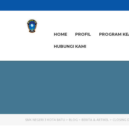
HOME
PROFIL
PROGRAM KE
HUBUNGI KAMI
SMK NEGERI 3 KOTA BATU
>
BLOG
>
BERITA & ARTIKEL
>
CLOSING D