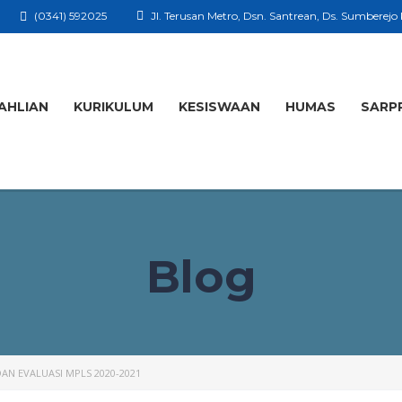
(0341) 592025
Jl. Terusan Metro, Dsn. Santrean, Ds. Sumberejo
AHLIAN
KURIKULUM
KESISWAAN
HUMAS
SARP
Blog
AN EVALUASI MPLS 2020-2021