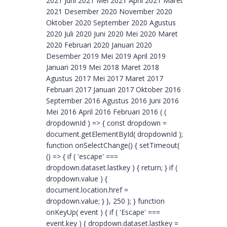
2021 Juni 2021 Mei 2021 April 2021 Maret
2021 Desember 2020 November 2020
Oktober 2020 September 2020 Agustus
2020 Juli 2020 Juni 2020 Mei 2020 Maret
2020 Februari 2020 Januari 2020
Desember 2019 Mei 2019 April 2019
Januari 2019 Mei 2018 Maret 2018
Agustus 2017 Mei 2017 Maret 2017
Februari 2017 Januari 2017 Oktober 2016
September 2016 Agustus 2016 Juni 2016
Mei 2016 April 2016 Februari 2016 ( (
dropdownId ) => { const dropdown =
document.getElementById( dropdownId );
function onSelectChange() { setTimeout(
() => { if ( 'escape' ===
dropdown.dataset.lastkey ) { return; } if (
dropdown.value ) {
document.location.href =
dropdown.value; } }, 250 ); } function
onKeyUp( event ) { if ( 'Escape' ===
event.key ) { dropdown.dataset.lastkey =