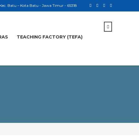
 Kec. Batu – Kota Batu - Jawa Timur - 65318
RAS
TEACHING FACTORY (TEFA)