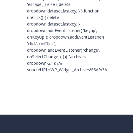
'escape'; } else { delete
dropdown.dataset.lastkey; } } function
onClick() { delete
dropdown.dataset.lastkey; }
dropdown.addEventListener( 'keyup',
onKeyUp ); dropdown.addEventListener(
'click', onClick );
dropdown.addEventListener( 'change',
onSelectChange ); })( "archives-
dropdown-2" ); //#
sourceURL=WP_Widget_Archives%3A%3Awidget