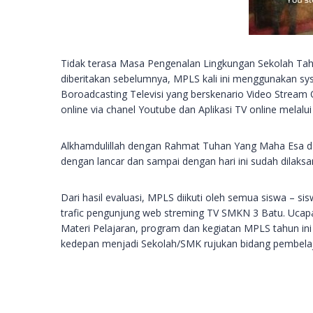
Tidak terasa Masa Pengenalan Lingkungan Sekolah Tahu
diberitakan sebelumnya, MPLS kali ini menggunakan sy
Boroadcasting Televisi yang berskenario Video Stream On
online via chanel Youtube dan Aplikasi TV online melalu
Alkhamdulillah dengan Rahmat Tuhan Yang Maha Esa d
dengan lancar dan sampai dengan hari ini sudah dilaksa
Dari hasil evaluasi, MPLS diikuti oleh semua siswa – sis
trafic pengunjung web streming TV SMKN 3 Batu. Uca
Materi Pelajaran, program dan kegiatan MPLS tahun in
kedepan menjadi Sekolah/SMK rujukan bidang pembelaj