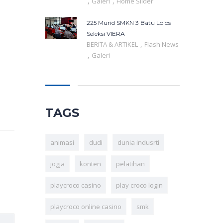
,
,
Galeri
Home Slider
225 Murid SMKN 3 Batu Lolos
Seleksi VIERA
,
BERITA & ARTIKEL
Flash News
,
Galeri
TAGS
animasi
dudi
dunia indusrti
jogja
konten
pelatihan
playcroco casino
play croco login
playcroco online casino
smk