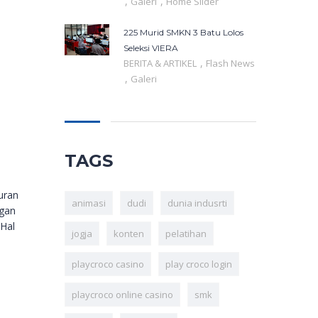
,
,
Galeri
Home Slider
225 Murid SMKN 3 Batu Lolos
Seleksi VIERA
,
BERITA & ARTIKEL
Flash News
,
Galeri
TAGS
uran
animasi
dudi
dunia indusrti
ngan
 Hal
jogja
konten
pelatihan
playcroco casino
play croco login
playcroco online casino
smk