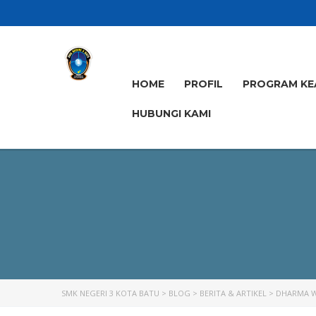
HOME
PROFIL
PROGRAM KE
HUBUNGI KAMI
SMK NEGERI 3 KOTA BATU
>
BLOG
>
BERITA & ARTIKEL
>
DHARMA W