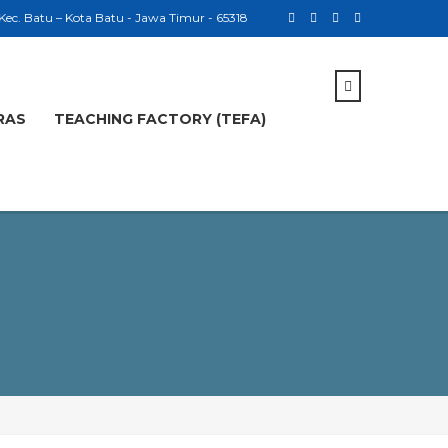
 Kec. Batu – Kota Batu - Jawa Timur - 65318
RAS
TEACHING FACTORY (TEFA)