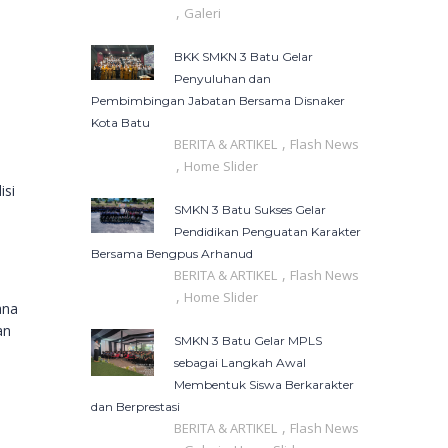
,
Galeri
BKK SMKN 3 Batu Gelar
Penyuluhan dan
Pembimbingan Jabatan Bersama Disnaker
Kota Batu
,
BERITA & ARTIKEL
Flash News
,
Home Slider
isi
SMKN 3 Batu Sukses Gelar
Pendidikan Penguatan Karakter
Bersama Bengpus Arhanud
,
BERITA & ARTIKEL
Flash News
,
Home Slider
ana
an
SMKN 3 Batu Gelar MPLS
sebagai Langkah Awal
Membentuk Siswa Berkarakter
dan Berprestasi
,
BERITA & ARTIKEL
Flash News