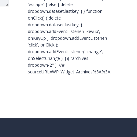
'escape'; } else { delete
dropdown.dataset.lastkey; } } function
onClick() { delete
dropdown.dataset.lastkey; }
dropdown.addEventListener( 'keyup',
onKeyUp ); dropdown.addEventListener(
'click', onClick );
dropdown.addEventListener( 'change',
onSelectChange ); })( "archives-
dropdown-2" ); //#
sourceURL=WP_Widget_Archives%3A%3Awidget