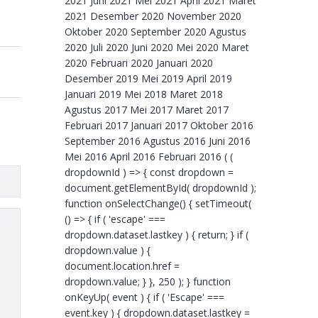
2021 Juni 2021 Mei 2021 April 2021 Maret
2021 Desember 2020 November 2020
Oktober 2020 September 2020 Agustus
2020 Juli 2020 Juni 2020 Mei 2020 Maret
2020 Februari 2020 Januari 2020
Desember 2019 Mei 2019 April 2019
Januari 2019 Mei 2018 Maret 2018
Agustus 2017 Mei 2017 Maret 2017
Februari 2017 Januari 2017 Oktober 2016
September 2016 Agustus 2016 Juni 2016
Mei 2016 April 2016 Februari 2016 ( (
dropdownId ) => { const dropdown =
document.getElementById( dropdownId );
function onSelectChange() { setTimeout(
() => { if ( 'escape' ===
dropdown.dataset.lastkey ) { return; } if (
dropdown.value ) {
document.location.href =
dropdown.value; } }, 250 ); } function
onKeyUp( event ) { if ( 'Escape' ===
event.key ) { dropdown.dataset.lastkey =