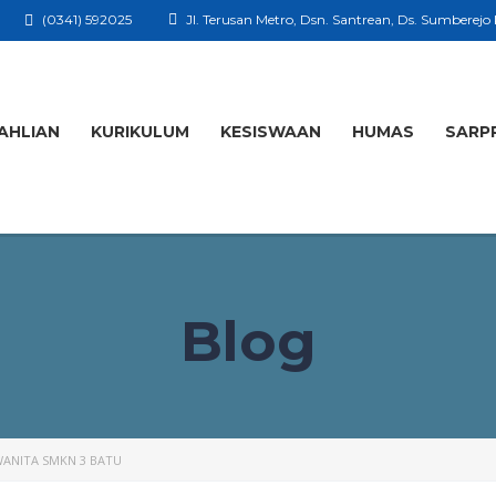
(0341) 592025
Jl. Terusan Metro, Dsn. Santrean, Ds. Sumberejo
AHLIAN
KURIKULUM
KESISWAAN
HUMAS
SARP
Blog
ANITA SMKN 3 BATU