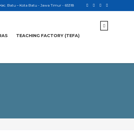
 Kec. Batu – Kota Batu - Jawa Timur - 65318
RAS
TEACHING FACTORY (TEFA)