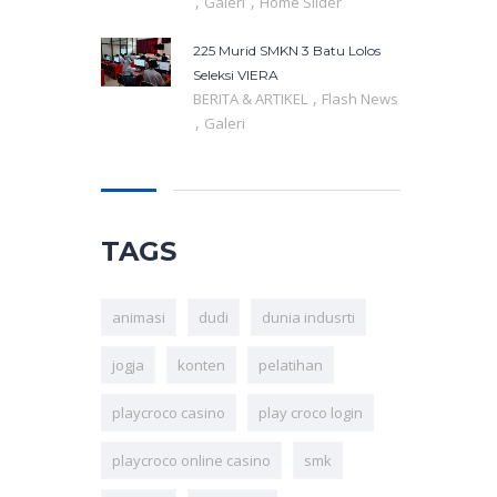
,
,
Galeri
Home Slider
225 Murid SMKN 3 Batu Lolos
Seleksi VIERA
,
BERITA & ARTIKEL
Flash News
,
Galeri
TAGS
animasi
dudi
dunia indusrti
jogja
konten
pelatihan
playcroco casino
play croco login
playcroco online casino
smk