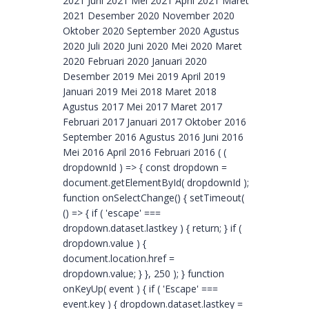
2021 Juni 2021 Mei 2021 April 2021 Maret
2021 Desember 2020 November 2020
Oktober 2020 September 2020 Agustus
2020 Juli 2020 Juni 2020 Mei 2020 Maret
2020 Februari 2020 Januari 2020
Desember 2019 Mei 2019 April 2019
Januari 2019 Mei 2018 Maret 2018
Agustus 2017 Mei 2017 Maret 2017
Februari 2017 Januari 2017 Oktober 2016
September 2016 Agustus 2016 Juni 2016
Mei 2016 April 2016 Februari 2016 ( (
dropdownId ) => { const dropdown =
document.getElementById( dropdownId );
function onSelectChange() { setTimeout(
() => { if ( 'escape' ===
dropdown.dataset.lastkey ) { return; } if (
dropdown.value ) {
document.location.href =
dropdown.value; } }, 250 ); } function
onKeyUp( event ) { if ( 'Escape' ===
event.key ) { dropdown.dataset.lastkey =