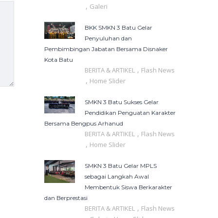
,
Galeri
BKK SMKN 3 Batu Gelar
Penyuluhan dan
Pembimbingan Jabatan Bersama Disnaker
Kota Batu
,
BERITA & ARTIKEL
Flash News
,
Home Slider
SMKN 3 Batu Sukses Gelar
Pendidikan Penguatan Karakter
Bersama Bengpus Arhanud
,
BERITA & ARTIKEL
Flash News
,
Home Slider
SMKN 3 Batu Gelar MPLS
sebagai Langkah Awal
Membentuk Siswa Berkarakter
dan Berprestasi
,
BERITA & ARTIKEL
Flash News