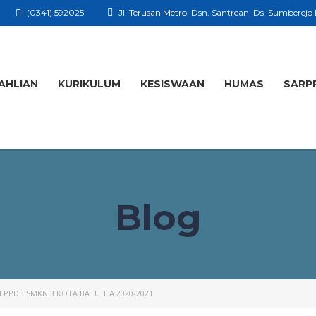
(0341) 592025
Jl. Terusan Metro, Dsn. Santrean, Ds. Sumberejo
AHLIAN
KURIKULUM
KESISWAAN
HUMAS
SARP
Blog
 PPDB SMKN 3 KOTA BATU T.A 2020-2021