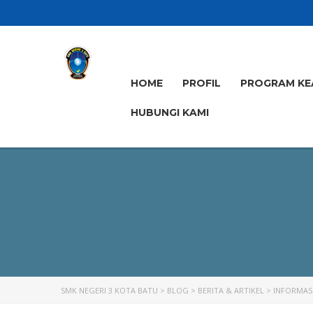
HOME
PROFIL
PROGRAM KE
HUBUNGI KAMI
SMK NEGERI 3 KOTA BATU
>
BLOG
>
BERITA & ARTIKEL
>
INFORMASI