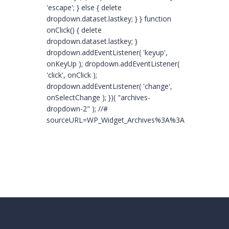
'escape'; } else { delete
dropdown.dataset.lastkey; } } function
onClick() { delete
dropdown.dataset.lastkey; }
dropdown.addEventListener( 'keyup',
onKeyUp ); dropdown.addEventListener(
'click', onClick );
dropdown.addEventListener( 'change',
onSelectChange ); })( "archives-
dropdown-2" ); //#
sourceURL=WP_Widget_Archives%3A%3Awidget