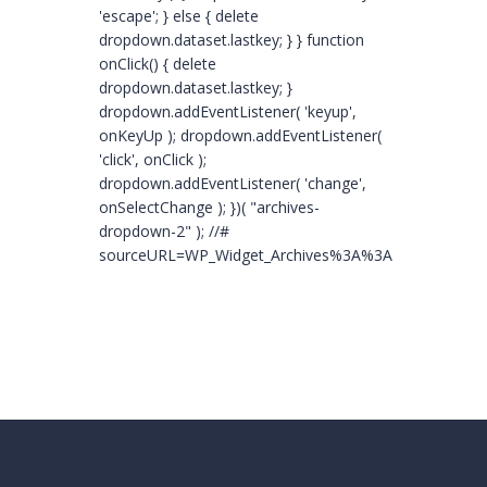
'escape'; } else { delete
dropdown.dataset.lastkey; } } function
onClick() { delete
dropdown.dataset.lastkey; }
dropdown.addEventListener( 'keyup',
onKeyUp ); dropdown.addEventListener(
'click', onClick );
dropdown.addEventListener( 'change',
onSelectChange ); })( "archives-
dropdown-2" ); //#
sourceURL=WP_Widget_Archives%3A%3Awidget