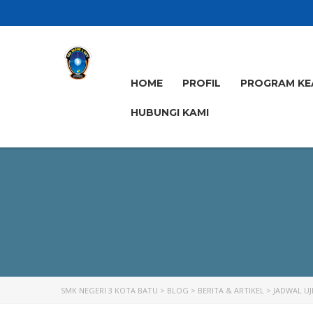
HOME
PROFIL
PROGRAM KE
HUBUNGI KAMI
SMK NEGERI 3 KOTA BATU
>
BLOG
>
BERITA & ARTIKEL
>
JADWAL UJI