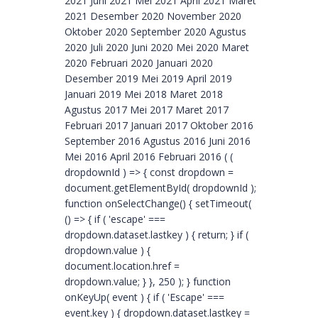
2021 Juni 2021 Mei 2021 April 2021 Maret
2021 Desember 2020 November 2020
Oktober 2020 September 2020 Agustus
2020 Juli 2020 Juni 2020 Mei 2020 Maret
2020 Februari 2020 Januari 2020
Desember 2019 Mei 2019 April 2019
Januari 2019 Mei 2018 Maret 2018
Agustus 2017 Mei 2017 Maret 2017
Februari 2017 Januari 2017 Oktober 2016
September 2016 Agustus 2016 Juni 2016
Mei 2016 April 2016 Februari 2016 ( (
dropdownId ) => { const dropdown =
document.getElementById( dropdownId );
function onSelectChange() { setTimeout(
() => { if ( 'escape' ===
dropdown.dataset.lastkey ) { return; } if (
dropdown.value ) {
document.location.href =
dropdown.value; } }, 250 ); } function
onKeyUp( event ) { if ( 'Escape' ===
event.key ) { dropdown.dataset.lastkey =