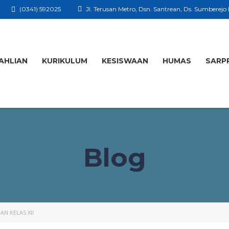
(0341) 592025
Jl. Terusan Metro, Dsn. Santrean, Ds. Sumberejo
AHLIAN
KURIKULUM
KESISWAAN
HUMAS
SARP
Blog
AN KELAS XII