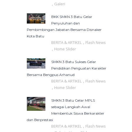
,
Galeri
BKK SMKN 3 Batu Gelar
Penyuluhan dan
Pembimbingan Jabatan Bersama Disnaker
Kota Batu
,
BERITA & ARTIKEL
Flash News
,
Home Slider
SMKN 3 Batu Sukses Gelar
Pendidikan Penguatan Karakter
Bersama Bengpus Arhanud
,
BERITA & ARTIKEL
Flash News
,
Home Slider
SMKN 3 Batu Gelar MPLS
sebagai Langkah Awal
Membentuk Siswa Berkarakter
dan Berprestasi
,
BERITA & ARTIKEL
Flash News