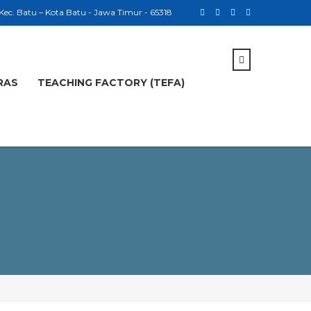
 Kec. Batu – Kota Batu - Jawa Timur - 65318
RAS
TEACHING FACTORY (TEFA)