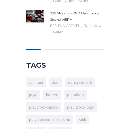
,
,
Galeri
Home Slider
225 Murid SMKN 3 Batu Lolos
Seleksi VIERA
,
BERITA & ARTIKEL
Flash News
,
Galeri
TAGS
animasi
dudi
dunia indusrti
jogja
konten
pelatihan
playcroco casino
play croco login
playcroco online casino
smk