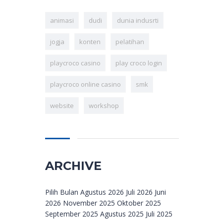
animasi
dudi
dunia indusrti
jogja
konten
pelatihan
playcroco casino
play croco login
playcroco online casino
smk
website
workshop
ARCHIVE
Archive
Pilih Bulan Agustus 2026 Juli 2026 Juni
2026 November 2025 Oktober 2025
September 2025 Agustus 2025 Juli 2025