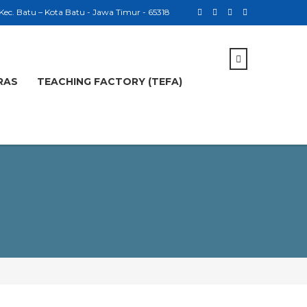
 Kec. Batu – Kota Batu - Jawa Timur - 65318
RAS
TEACHING FACTORY (TEFA)