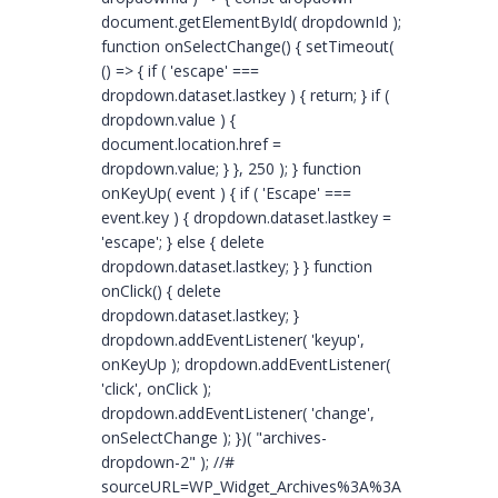
document.getElementById( dropdownId );
function onSelectChange() { setTimeout(
() => { if ( 'escape' ===
dropdown.dataset.lastkey ) { return; } if (
dropdown.value ) {
document.location.href =
dropdown.value; } }, 250 ); } function
onKeyUp( event ) { if ( 'Escape' ===
event.key ) { dropdown.dataset.lastkey =
'escape'; } else { delete
dropdown.dataset.lastkey; } } function
onClick() { delete
dropdown.dataset.lastkey; }
dropdown.addEventListener( 'keyup',
onKeyUp ); dropdown.addEventListener(
'click', onClick );
dropdown.addEventListener( 'change',
onSelectChange ); })( "archives-
dropdown-2" ); //#
sourceURL=WP_Widget_Archives%3A%3Awidget