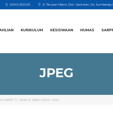
(0341) 592025
Jl. Terusan Metro, Dsn. Santrean, Ds. Sumberejo
AHLIAN
KURIKULUM
KESISWAAN
HUMAS
SARP
JPEG
RUITMENT PT CAKRA DI SMKN 3 BATU
>
JPEG