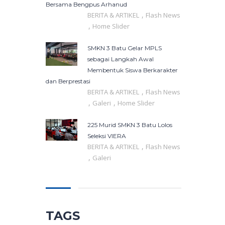
Bersama Bengpus Arhanud
,
BERITA & ARTIKEL
Flash News
,
Home Slider
SMKN 3 Batu Gelar MPLS
sebagai Langkah Awal
Membentuk Siswa Berkarakter
dan Berprestasi
,
BERITA & ARTIKEL
Flash News
,
,
Galeri
Home Slider
225 Murid SMKN 3 Batu Lolos
Seleksi VIERA
,
BERITA & ARTIKEL
Flash News
,
Galeri
TAGS