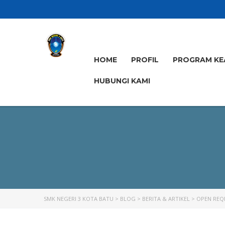
HOME
PROFIL
PROGRAM KE
HUBUNGI KAMI
SMK NEGERI 3 KOTA BATU
>
BLOG
>
BERITA & ARTIKEL
>
OPEN REQ