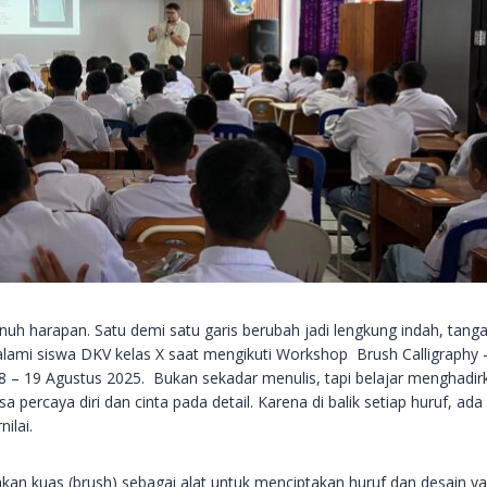
nuh harapan. Satu demi satu garis berubah jadi lengkung indah, tang
lami siswa DKV kelas X saat mengikuti Workshop Brush Calligraphy 
8 – 19 Agustus 2025. Bukan sekadar menulis, tapi belajar menghadir
sa percaya diri dan cinta pada detail. Karena di balik setiap huruf, ada
ilai.
akan kuas (brush) sebagai alat untuk menciptakan huruf dan desain y