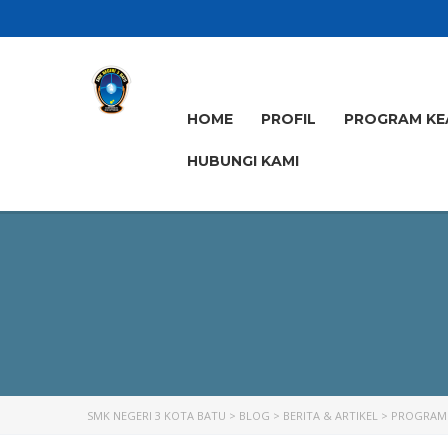
HOME
PROFIL
PROGRAM KE
HUBUNGI KAMI
SMK NEGERI 3 KOTA BATU
>
BLOG
>
BERITA & ARTIKEL
>
PROGRAM 