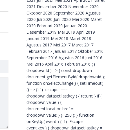
2021 Juni 2021 Mei 2021 April 2021 Maret
2021 Desember 2020 November 2020
Oktober 2020 September 2020 Agustus
2020 Juli 2020 Juni 2020 Mei 2020 Maret
2020 Februari 2020 Januari 2020
Desember 2019 Mei 2019 April 2019
Januari 2019 Mei 2018 Maret 2018
Agustus 2017 Mei 2017 Maret 2017
Februari 2017 Januari 2017 Oktober 2016
September 2016 Agustus 2016 Juni 2016
Mei 2016 April 2016 Februari 2016 ( (
dropdownId ) => { const dropdown =
document.getElementById( dropdownId );
function onSelectChange() { setTimeout(
() => { if ( 'escape' ===
dropdown.dataset.lastkey ) { return; } if (
dropdown.value ) {
document.location.href =
dropdown.value; } }, 250 ); } function
onKeyUp( event ) { if ( 'Escape' ===
event.key ) { dropdown.dataset.lastkey =