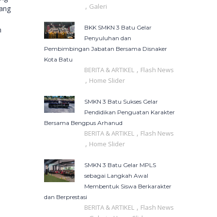
,
Galeri
yang
BKK SMKN 3 Batu Gelar
n
Penyuluhan dan
Pembimbingan Jabatan Bersama Disnaker
Kota Batu
,
BERITA & ARTIKEL
Flash News
,
Home Slider
SMKN 3 Batu Sukses Gelar
Pendidikan Penguatan Karakter
Bersama Bengpus Arhanud
,
BERITA & ARTIKEL
Flash News
,
Home Slider
SMKN 3 Batu Gelar MPLS
sebagai Langkah Awal
Membentuk Siswa Berkarakter
dan Berprestasi
,
BERITA & ARTIKEL
Flash News