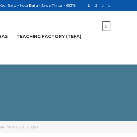
 Kec. Batu – Kota Batu - Jawa Timur - 65318
RAS
TEACHING FACTORY (TEFA)
A TYPIA NESIA STUDIO