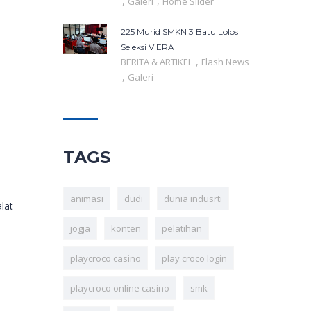
,
,
Galeri
Home Slider
225 Murid SMKN 3 Batu Lolos
Seleksi VIERA
,
BERITA & ARTIKEL
Flash News
,
Galeri
TAGS
animasi
dudi
dunia indusrti
lat
jogja
konten
pelatihan
playcroco casino
play croco login
playcroco online casino
smk