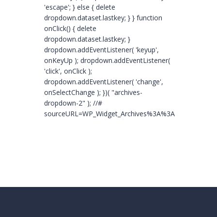
'escape'; } else { delete
dropdown.dataset.lastkey; } } function
onClick() { delete
dropdown.dataset.lastkey; }
dropdown.addEventListener( 'keyup',
onKeyUp ); dropdown.addEventListener(
'click', onClick );
dropdown.addEventListener( 'change',
onSelectChange ); })( "archives-
dropdown-2" ); //#
sourceURL=WP_Widget_Archives%3A%3Awidget