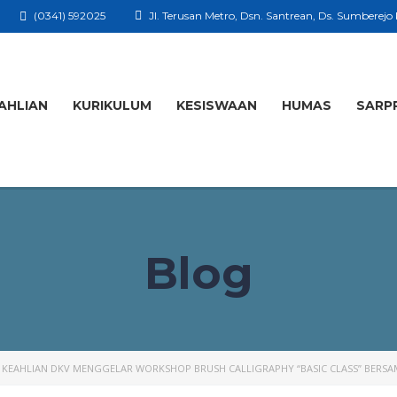
(0341) 592025
Jl. Terusan Metro, Dsn. Santrean, Ds. Sumberejo
AHLIAN
KURIKULUM
KESISWAAN
HUMAS
SARP
Blog
KEAHLIAN DKV MENGGELAR WORKSHOP BRUSH CALLIGRAPHY “BASIC CLASS” BERSAM