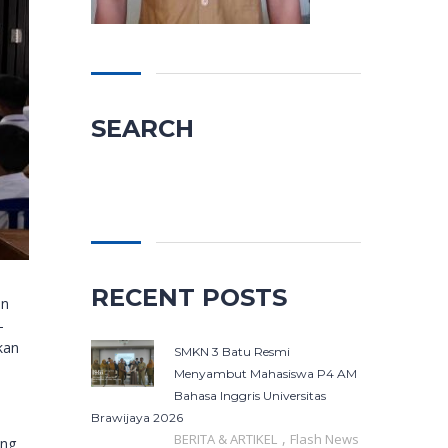
SEARCH
Cari
untuk:
RECENT POSTS
an
–
kan
SMKN 3 Batu Resmi
Menyambut Mahasiswa P4 AM
Bahasa Inggris Universitas
Brawijaya 2026
,
BERITA & ARTIKEL
Flash News
ang