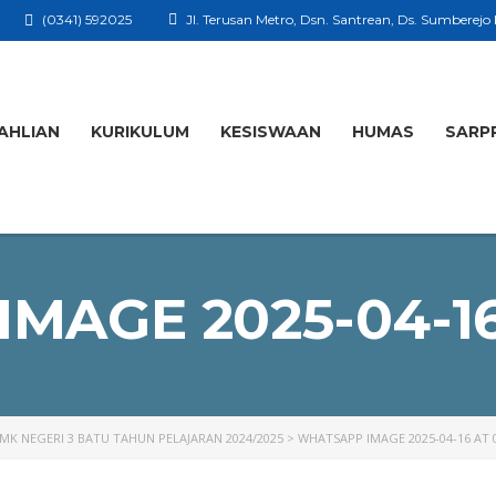
(0341) 592025
Jl. Terusan Metro, Dsn. Santrean, Ds. Sumberejo
AHLIAN
KURIKULUM
KESISWAAN
HUMAS
SARP
MAGE 2025-04-16 
MK NEGERI 3 BATU TAHUN PELAJARAN 2024/2025
>
WHATSAPP IMAGE 2025-04-16 AT 0