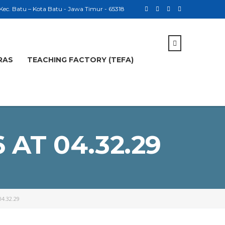
 Kec. Batu – Kota Batu - Jawa Timur - 65318
RAS
TEACHING FACTORY (TEFA)
AT 04.32.29
4.32.29