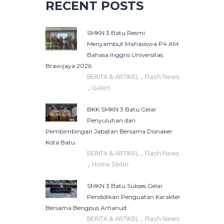
RECENT POSTS
SMKN 3 Batu Resmi
Menyambut Mahasiswa P4 AM
Bahasa Inggris Universitas
Brawijaya 2026
,
BERITA & ARTIKEL
Flash News
,
Galeri
BKK SMKN 3 Batu Gelar
Penyuluhan dan
Pembimbingan Jabatan Bersama Disnaker
Kota Batu
,
BERITA & ARTIKEL
Flash News
,
Home Slider
SMKN 3 Batu Sukses Gelar
Pendidikan Penguatan Karakter
Bersama Bengpus Arhanud
,
BERITA & ARTIKEL
Flash News