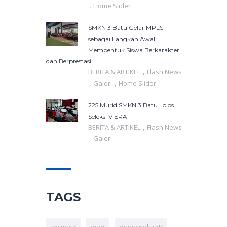
,
Home Slider
SMKN 3 Batu Gelar MPLS
sebagai Langkah Awal
Membentuk Siswa Berkarakter
dan Berprestasi
,
BERITA & ARTIKEL
Flash News
,
,
Galeri
Home Slider
225 Murid SMKN 3 Batu Lolos
Seleksi VIERA
,
BERITA & ARTIKEL
Flash News
,
Galeri
TAGS