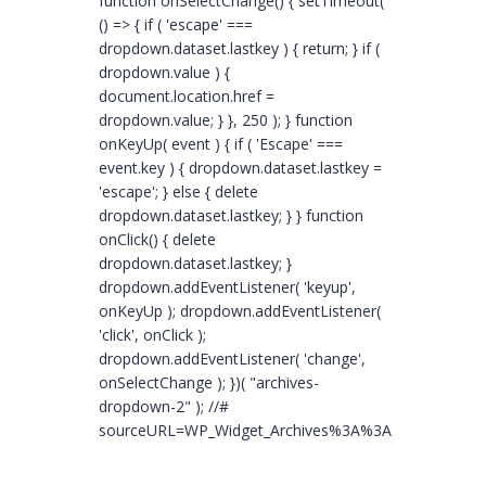
function onSelectChange() { setTimeout(
() => { if ( 'escape' ===
dropdown.dataset.lastkey ) { return; } if (
dropdown.value ) {
document.location.href =
dropdown.value; } }, 250 ); } function
onKeyUp( event ) { if ( 'Escape' ===
event.key ) { dropdown.dataset.lastkey =
'escape'; } else { delete
dropdown.dataset.lastkey; } } function
onClick() { delete
dropdown.dataset.lastkey; }
dropdown.addEventListener( 'keyup',
onKeyUp ); dropdown.addEventListener(
'click', onClick );
dropdown.addEventListener( 'change',
onSelectChange ); })( "archives-
dropdown-2" ); //#
sourceURL=WP_Widget_Archives%3A%3Awidget