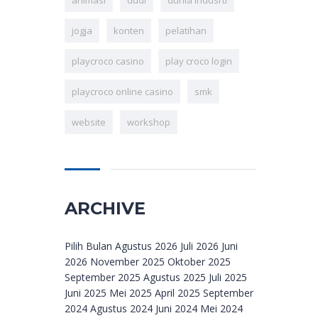
animasi
dudi
dunia indusrti
jogja
konten
pelatihan
playcroco casino
play croco login
playcroco online casino
smk
website
workshop
ARCHIVE
Archive
Pilih Bulan Agustus 2026 Juli 2026 Juni
2026 November 2025 Oktober 2025
September 2025 Agustus 2025 Juli 2025
Juni 2025 Mei 2025 April 2025 September
2024 Agustus 2024 Juni 2024 Mei 2024