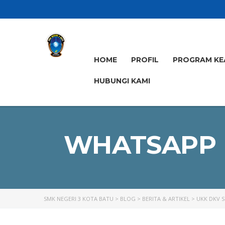
HOME
PROFIL
PROGRAM KE
HUBUNGI KAMI
WHATSAPP I
SMK NEGERI 3 KOTA BATU
>
BLOG
>
BERITA & ARTIKEL
>
UKK DKV S