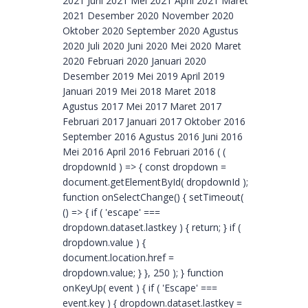
2021 Juni 2021 Mei 2021 April 2021 Maret
2021 Desember 2020 November 2020
Oktober 2020 September 2020 Agustus
2020 Juli 2020 Juni 2020 Mei 2020 Maret
2020 Februari 2020 Januari 2020
Desember 2019 Mei 2019 April 2019
Januari 2019 Mei 2018 Maret 2018
Agustus 2017 Mei 2017 Maret 2017
Februari 2017 Januari 2017 Oktober 2016
September 2016 Agustus 2016 Juni 2016
Mei 2016 April 2016 Februari 2016 ( (
dropdownId ) => { const dropdown =
document.getElementById( dropdownId );
function onSelectChange() { setTimeout(
() => { if ( 'escape' ===
dropdown.dataset.lastkey ) { return; } if (
dropdown.value ) {
document.location.href =
dropdown.value; } }, 250 ); } function
onKeyUp( event ) { if ( 'Escape' ===
event.key ) { dropdown.dataset.lastkey =