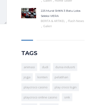
,
,
Galeri
Home Slider
225 Murid SMKN 3 Batu Lolos
Seleksi VIERA
,
BERITA & ARTIKEL
Flash News
,
Galeri
TAGS
animasi
dudi
dunia indusrti
jogja
konten
pelatihan
playcroco casino
play croco login
playcroco online casino
smk