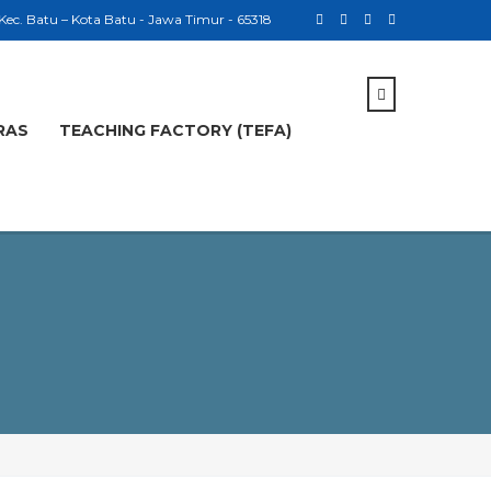
 Kec. Batu – Kota Batu - Jawa Timur - 65318
RAS
TEACHING FACTORY (TEFA)