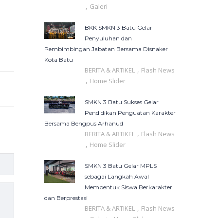
,
Galeri
BKK SMKN 3 Batu Gelar
Penyuluhan dan
Pembimbingan Jabatan Bersama Disnaker
Kota Batu
,
BERITA & ARTIKEL
Flash News
,
Home Slider
SMKN 3 Batu Sukses Gelar
Pendidikan Penguatan Karakter
Bersama Bengpus Arhanud
,
BERITA & ARTIKEL
Flash News
,
Home Slider
SMKN 3 Batu Gelar MPLS
sebagai Langkah Awal
Membentuk Siswa Berkarakter
dan Berprestasi
,
BERITA & ARTIKEL
Flash News