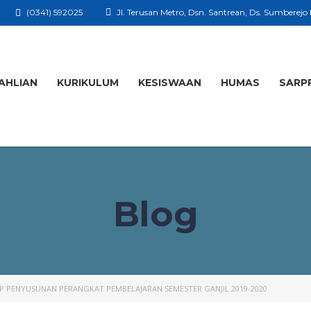
(0341) 592025
Jl. Terusan Metro, Dsn. Santrean, Ds. Sumberejo
AHLIAN
KURIKULUM
KESISWAAN
HUMAS
SARP
Blog
 PENYUSUNAN PERANGKAT PEMBELAJARAN SEMESTER GANJIL 2019-2020