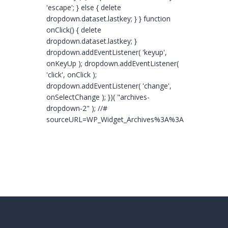
'escape'; } else { delete
dropdown.dataset.lastkey; } } function
onClick() { delete
dropdown.dataset.lastkey; }
dropdown.addEventListener( 'keyup',
onKeyUp ); dropdown.addEventListener(
'click', onClick );
dropdown.addEventListener( 'change',
onSelectChange ); })( "archives-
dropdown-2" ); //#
sourceURL=WP_Widget_Archives%3A%3Awidget