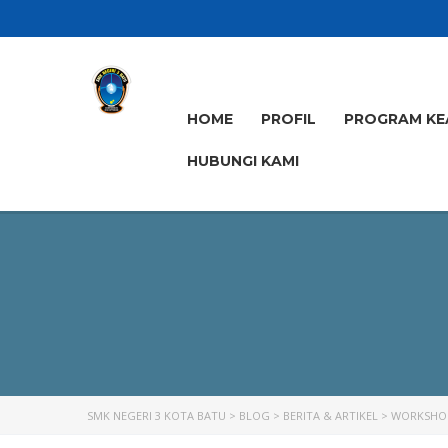
HOME
PROFIL
PROGRAM KE
HUBUNGI KAMI
SMK NEGERI 3 KOTA BATU
>
BLOG
>
BERITA & ARTIKEL
>
WORKSHOP