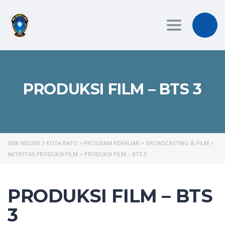
Toggle
navigation
PRODUKSI FILM – BTS 3
SMK NEGERI 3 KOTA BATU
>
PROGRAM KEAHLIAN
>
BROADCASTING & FILM
>
AKTIVITAS PRODUKSI FILM
>
PRODUKSI FILM – BTS 3
PRODUKSI FILM – BTS
3