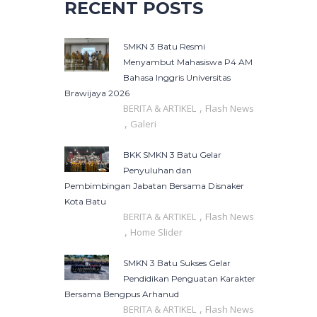
RECENT POSTS
SMKN 3 Batu Resmi
Menyambut Mahasiswa P4 AM
Bahasa Inggris Universitas
Brawijaya 2026
,
BERITA & ARTIKEL
Flash News
,
Galeri
BKK SMKN 3 Batu Gelar
Penyuluhan dan
Pembimbingan Jabatan Bersama Disnaker
Kota Batu
,
BERITA & ARTIKEL
Flash News
,
Home Slider
SMKN 3 Batu Sukses Gelar
Pendidikan Penguatan Karakter
Bersama Bengpus Arhanud
,
BERITA & ARTIKEL
Flash News