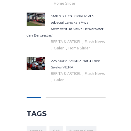
,
Home Slider
SMKN 3 Batu Gelar MPLS
sebagai Langkah Awal
Membentuk Siswa Berkarakter
dan Berprestasi
,
BERITA & ARTIKEL
Flash News
,
,
Galeri
Home Slider
225 Murid SMKN 3 Batu Lolos
Seleksi VIERA
,
BERITA & ARTIKEL
Flash News
,
Galeri
TAGS