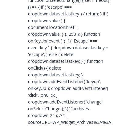
function onSelectChange() { setTimeout(
() => { if ( 'escape' ===
dropdown.dataset.lastkey ) { return; } if (
dropdown.value ) {
document.location.href =
dropdown.value; } }, 250 ); } function
onKeyUp( event ) { if ( 'Escape' ===
event.key ) { dropdown.dataset.lastkey =
'escape'; } else { delete
dropdown.dataset.lastkey; } } function
onClick() { delete
dropdown.dataset.lastkey; }
dropdown.addEventListener( 'keyup',
onKeyUp ); dropdown.addEventListener(
'click', onClick );
dropdown.addEventListener( 'change',
onSelectChange ); })( "archives-
dropdown-2" ); //#
sourceURL=WP_Widget_Archives%3A%3Awidget