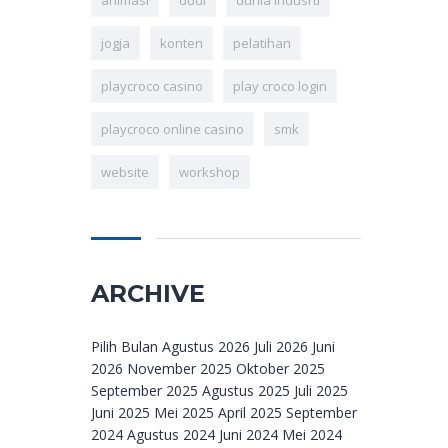
animasi
dudi
dunia indusrti
jogja
konten
pelatihan
playcroco casino
play croco login
playcroco online casino
smk
website
workshop
ARCHIVE
Archive
Pilih Bulan Agustus 2026 Juli 2026 Juni
2026 November 2025 Oktober 2025
September 2025 Agustus 2025 Juli 2025
Juni 2025 Mei 2025 April 2025 September
2024 Agustus 2024 Juni 2024 Mei 2024