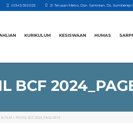
(0341) 592025
Jl. Terusan Metro, Dsn. Santrean, Ds. Sumberejo
AHLIAN
KURIKULUM
KESISWAAN
HUMAS
SARP
L BCF 2024_PAG
 & FILM
>
PROFIL BCF 2024_PAGE-0013