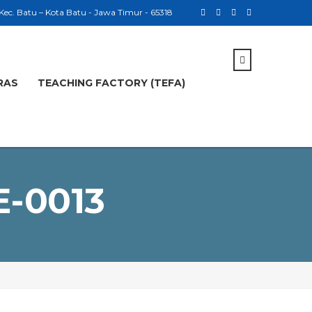
 Kec. Batu – Kota Batu - Jawa Timur - 65318
RAS
TEACHING FACTORY (TEFA)
E-0013