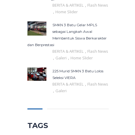
,
BERITA & ARTIKEL
Flash News
,
Home Slider
SMKN 3 Batu Gelar MPLS
sebagai Langkah Awal
Membentuk Siswa Berkarakter
dan Berprestasi
,
BERITA & ARTIKEL
Flash News
,
,
Galeri
Home Slider
225 Murid SMKN 3 Batu Lolos
Seleksi VIERA
,
BERITA & ARTIKEL
Flash News
,
Galeri
TAGS