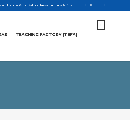
 Kec. Batu – Kota Batu - Jawa Timur - 65318
RAS
TEACHING FACTORY (TEFA)