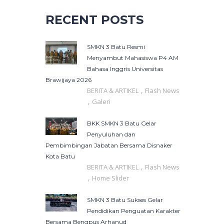
RECENT POSTS
SMKN 3 Batu Resmi
Menyambut Mahasiswa P4 AM
Bahasa Inggris Universitas
Brawijaya 2026
,
BERITA & ARTIKEL
Flash News
,
Galeri
BKK SMKN 3 Batu Gelar
Penyuluhan dan
Pembimbingan Jabatan Bersama Disnaker
Kota Batu
,
BERITA & ARTIKEL
Flash News
,
Home Slider
SMKN 3 Batu Sukses Gelar
Pendidikan Penguatan Karakter
Bersama Bengpus Arhanud