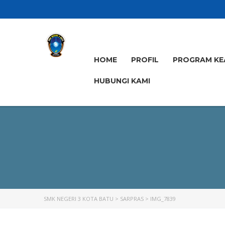
HOME
PROFIL
PROGRAM KE
HUBUNGI KAMI
SMK NEGERI 3 KOTA BATU
>
SARPRAS
>
IMG_7839