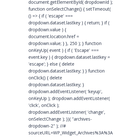
document.getElementById( dropdownId );
function onSelectChange() { setTimeout(
() => { if ( 'escape' ===
dropdown.dataset.lastkey ) { return; } if (
dropdown.value ) {
document.location.href =
dropdown.value; } }, 250 ); } function
onKeyUp( event ) { if ( 'Escape' ===
event.key ) { dropdown.dataset.lastkey =
'escape'; } else { delete
dropdown.dataset.lastkey; } } function
onClick() { delete
dropdown.dataset.lastkey; }
dropdown.addEventListener( 'keyup',
onKeyUp ); dropdown.addEventListener(
'click', onClick );
dropdown.addEventListener( 'change',
onSelectChange ); })( "archives-
dropdown-2" ); //#
sourceURL=WP_Widget_Archives%3A%3Awidget