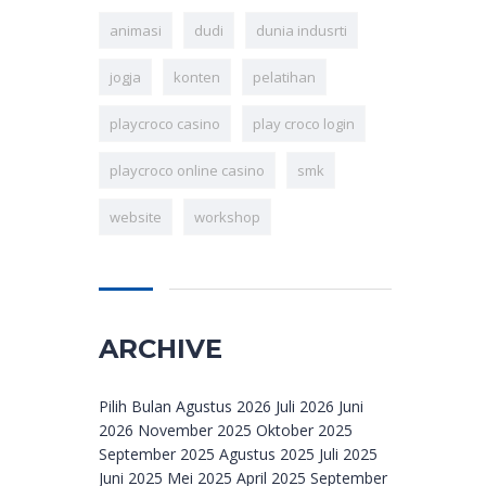
animasi
dudi
dunia indusrti
jogja
konten
pelatihan
playcroco casino
play croco login
playcroco online casino
smk
website
workshop
ARCHIVE
Archive
Pilih Bulan Agustus 2026 Juli 2026 Juni
2026 November 2025 Oktober 2025
September 2025 Agustus 2025 Juli 2025
Juni 2025 Mei 2025 April 2025 September