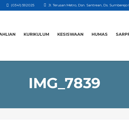
(0341) 592025
Jl. Terusan Metro, Dsn. Santrean, Ds. Sumberejo
AHLIAN
KURIKULUM
KESISWAAN
HUMAS
SARP
IMG_7839