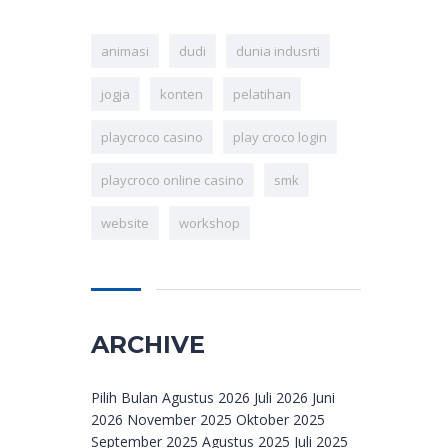
animasi
dudi
dunia indusrti
jogja
konten
pelatihan
playcroco casino
play croco login
playcroco online casino
smk
website
workshop
ARCHIVE
Archive
Pilih Bulan Agustus 2026 Juli 2026 Juni
2026 November 2025 Oktober 2025
September 2025 Agustus 2025 Juli 2025