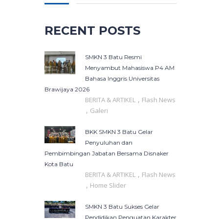
RECENT POSTS
SMKN 3 Batu Resmi
Menyambut Mahasiswa P4 AM
Bahasa Inggris Universitas
Brawijaya 2026
,
BERITA & ARTIKEL
Flash News
,
Galeri
BKK SMKN 3 Batu Gelar
Penyuluhan dan
Pembimbingan Jabatan Bersama Disnaker
Kota Batu
,
BERITA & ARTIKEL
Flash News
,
Home Slider
SMKN 3 Batu Sukses Gelar
Pendidikan Penguatan Karakter