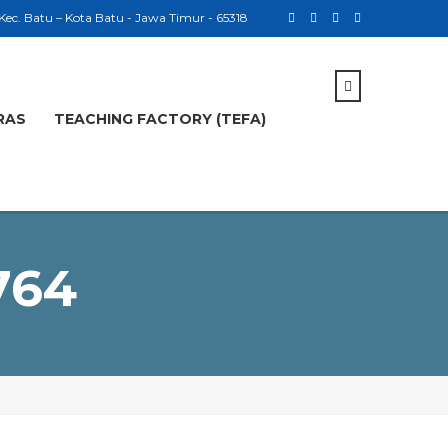
 Kec. Batu – Kota Batu - Jawa Timur - 65318
RAS
TEACHING FACTORY (TEFA)
764