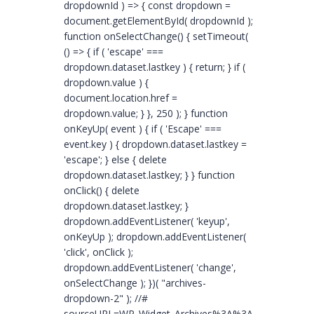
dropdownId ) => { const dropdown =
document.getElementById( dropdownId );
function onSelectChange() { setTimeout(
() => { if ( 'escape' ===
dropdown.dataset.lastkey ) { return; } if (
dropdown.value ) {
document.location.href =
dropdown.value; } }, 250 ); } function
onKeyUp( event ) { if ( 'Escape' ===
event.key ) { dropdown.dataset.lastkey =
'escape'; } else { delete
dropdown.dataset.lastkey; } } function
onClick() { delete
dropdown.dataset.lastkey; }
dropdown.addEventListener( 'keyup',
onKeyUp ); dropdown.addEventListener(
'click', onClick );
dropdown.addEventListener( 'change',
onSelectChange ); })( "archives-
dropdown-2" ); //#
sourceURL=WP_Widget_Archives%3A%3Awidget