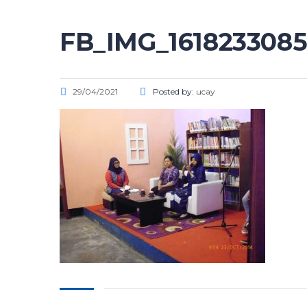
FB_IMG_161823308
29/04/2021
Posted by:
ucay