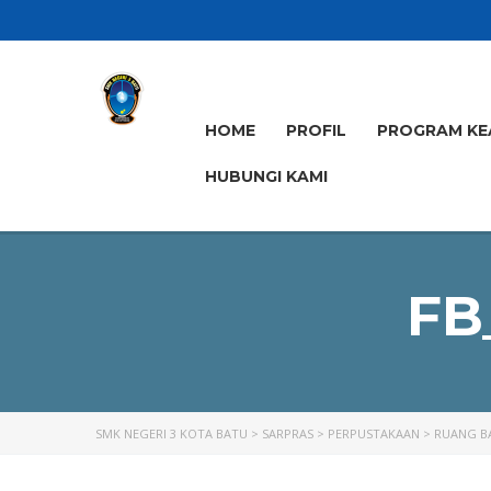
HOME
PROFIL
PROGRAM KE
HUBUNGI KAMI
FB
SMK NEGERI 3 KOTA BATU
>
SARPRAS
>
PERPUSTAKAAN
>
RUANG B