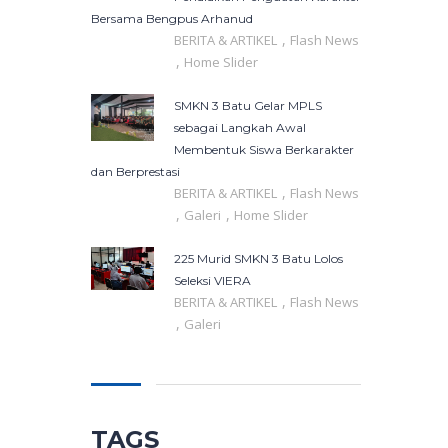
Bersama Bengpus Arhanud
,
BERITA & ARTIKEL
Flash News
,
Home Slider
SMKN 3 Batu Gelar MPLS
sebagai Langkah Awal
Membentuk Siswa Berkarakter
dan Berprestasi
,
BERITA & ARTIKEL
Flash News
,
,
Galeri
Home Slider
225 Murid SMKN 3 Batu Lolos
Seleksi VIERA
,
BERITA & ARTIKEL
Flash News
,
Galeri
TAGS