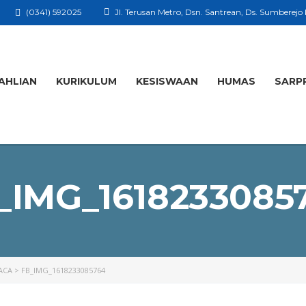
(0341) 592025
Jl. Terusan Metro, Dsn. Santrean, Ds. Sumberejo
AHLIAN
KURIKULUM
KESISWAAN
HUMAS
SARP
_IMG_1618233085
ACA
>
FB_IMG_1618233085764