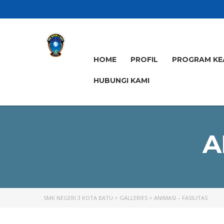
HOME
PROFIL
PROGRAM KE
HUBUNGI KAMI
A
SMK NEGERI 3 KOTA BATU
>
GALLERIES
>
ANIMASI – FASILITAS