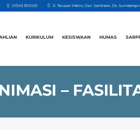
(0341) 592025
Jl. Terusan Metro, Dsn. Santrean, Ds. Sumberejo
AHLIAN
KURIKULUM
KESISWAAN
HUMAS
SARP
NIMASI – FASILIT