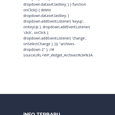
dropdown.dataset.lastkey; } } function
onClick() { delete
dropdown.dataset.lastkey; }
dropdown.addEventListener( 'keyup',
onKeyUp ); dropdown.addEventListener(
'click', onClick );
dropdown.addEventListener( 'change',
onSelectChange ); })( "archives-
dropdown-2" ); //#
sourceURL=WP_Widget_Archives%3A%3Awidget
INFO TERBARU