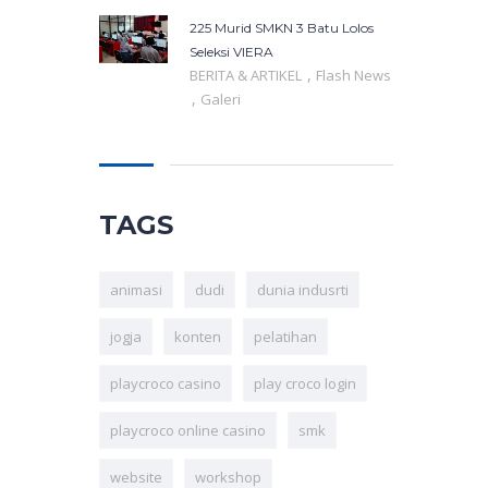
225 Murid SMKN 3 Batu Lolos
Seleksi VIERA
,
BERITA & ARTIKEL
Flash News
,
Galeri
TAGS
animasi
dudi
dunia indusrti
jogja
konten
pelatihan
playcroco casino
play croco login
playcroco online casino
smk
website
workshop