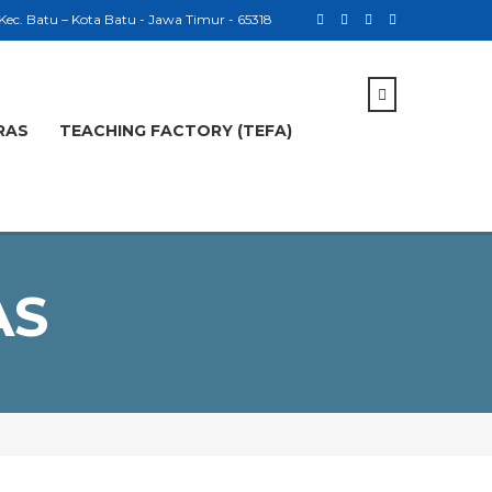
 Kec. Batu – Kota Batu - Jawa Timur - 65318
RAS
TEACHING FACTORY (TEFA)
AS