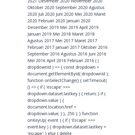
2021 Desember 2020 November 2020
Oktober 2020 September 2020 Agustus
2020 Juli 2020 Juni 2020 Mei 2020 Maret
2020 Februari 2020 Januari 2020
Desember 2019 Mei 2019 April 2019
Januari 2019 Mei 2018 Maret 2018
Agustus 2017 Mei 2017 Maret 2017
Februari 2017 Januari 2017 Oktober 2016
September 2016 Agustus 2016 Juni 2016
Mei 2016 April 2016 Februari 2016 ( (
dropdownId ) => { const dropdown =
document.getElementById( dropdownId );
function onSelectChange() { setTimeout(
() => { if ( 'escape' ===
dropdown.dataset.lastkey ) { return; } if (
dropdown.value ) {
document.location.href =
dropdown.value; } }, 250 ); } function
onKeyUp( event ) { if ( 'Escape' ===
event.key ) { dropdown.dataset.lastkey =
'escape'; } else { delete