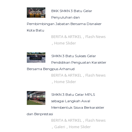
BKK SMKN 3 Batu Gelar
Penyuluhan dan
Pembimbingan Jabatan Bersama Disnaker
Kota Batu
,
BERITA & ARTIKEL
Flash News
,
Home Slider
SMKN 3 Batu Sukses Gelar
Pendidikan Penguatan Karakter
Bersama Bengpus Arhanud
,
BERITA & ARTIKEL
Flash News
,
Home Slider
SMKN 3 Batu Gelar MPLS
sebagai Langkah Awal
Membentuk Siswa Berkarakter
dan Berprestasi
,
BERITA & ARTIKEL
Flash News
,
,
Galeri
Home Slider