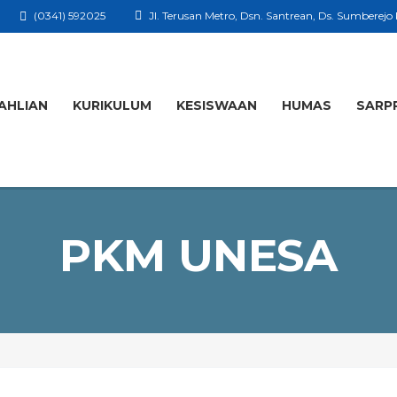
(0341) 592025
Jl. Terusan Metro, Dsn. Santrean, Ds. Sumberejo
AHLIAN
KURIKULUM
KESISWAAN
HUMAS
SARP
PKM UNESA