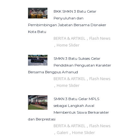
BKK SMKN 3 Batu Gelar
Penyuluhan dan
Pembimbingan Jabatan Bersama Disnaker
Kota Batu
,
BERITA & ARTIKEL
Flash News
,
Home Slider
SMKN 3 Batu Sukses Gelar
Pendidikan Penguatan Karakter
Bersama Bengpus Arhanud
,
BERITA & ARTIKEL
Flash News
,
Home Slider
SMKN 3 Batu Gelar MPLS
sebagai Langkah Awal
Membentuk Siswa Berkarakter
dan Berprestasi
,
BERITA & ARTIKEL
Flash News
,
,
Galeri
Home Slider