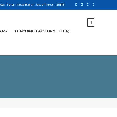
 Kec. Batu – Kota Batu - Jawa Timur - 65318
RAS
TEACHING FACTORY (TEFA)