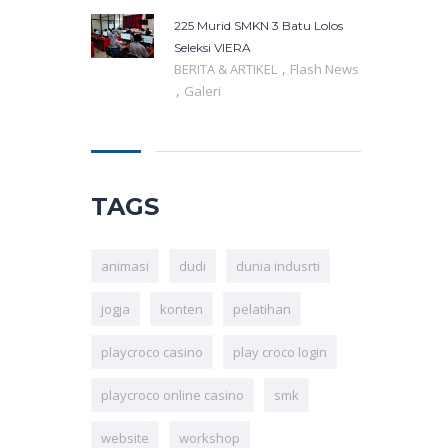
225 Murid SMKN 3 Batu Lolos
Seleksi VIERA
,
BERITA & ARTIKEL
Flash News
,
Galeri
TAGS
animasi
dudi
dunia indusrti
jogja
konten
pelatihan
playcroco casino
play croco login
playcroco online casino
smk
website
workshop