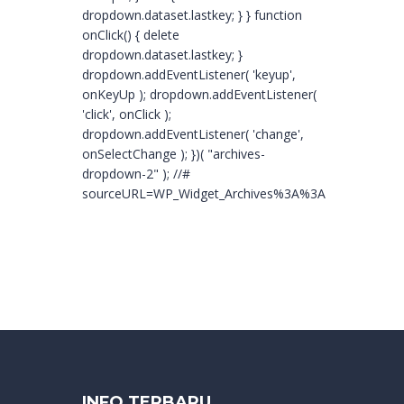
dropdown.dataset.lastkey; } } function
onClick() { delete
dropdown.dataset.lastkey; }
dropdown.addEventListener( 'keyup',
onKeyUp ); dropdown.addEventListener(
'click', onClick );
dropdown.addEventListener( 'change',
onSelectChange ); })( "archives-
dropdown-2" ); //#
sourceURL=WP_Widget_Archives%3A%3Awidget
INFO TERBARU