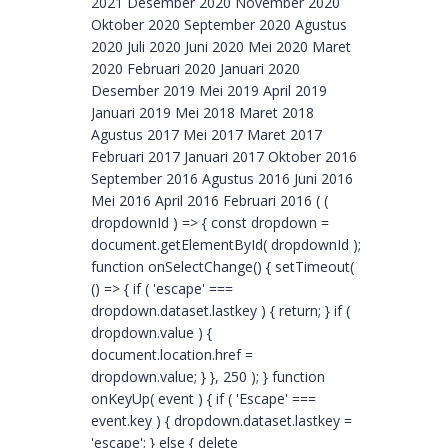
2021 Desember 2020 November 2020
Oktober 2020 September 2020 Agustus
2020 Juli 2020 Juni 2020 Mei 2020 Maret
2020 Februari 2020 Januari 2020
Desember 2019 Mei 2019 April 2019
Januari 2019 Mei 2018 Maret 2018
Agustus 2017 Mei 2017 Maret 2017
Februari 2017 Januari 2017 Oktober 2016
September 2016 Agustus 2016 Juni 2016
Mei 2016 April 2016 Februari 2016 ( (
dropdownId ) => { const dropdown =
document.getElementById( dropdownId );
function onSelectChange() { setTimeout(
() => { if ( 'escape' ===
dropdown.dataset.lastkey ) { return; } if (
dropdown.value ) {
document.location.href =
dropdown.value; } }, 250 ); } function
onKeyUp( event ) { if ( 'Escape' ===
event.key ) { dropdown.dataset.lastkey =
'escape'; } else { delete