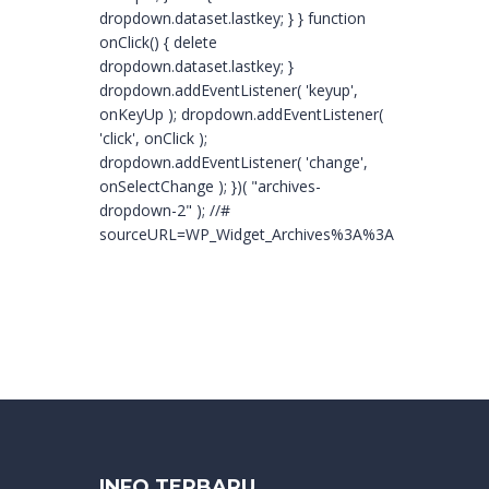
dropdown.dataset.lastkey; } } function
onClick() { delete
dropdown.dataset.lastkey; }
dropdown.addEventListener( 'keyup',
onKeyUp ); dropdown.addEventListener(
'click', onClick );
dropdown.addEventListener( 'change',
onSelectChange ); })( "archives-
dropdown-2" ); //#
sourceURL=WP_Widget_Archives%3A%3Awidget
INFO TERBARU