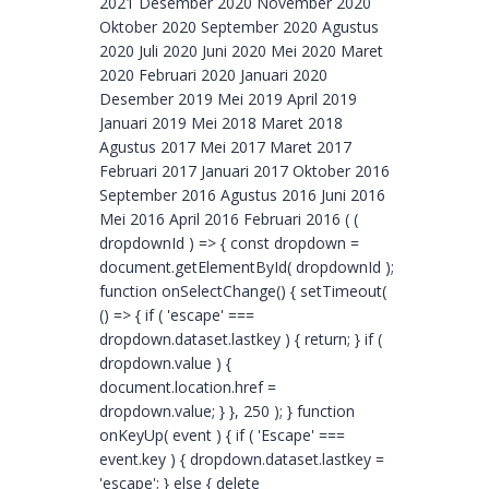
2021 Desember 2020 November 2020
Oktober 2020 September 2020 Agustus
2020 Juli 2020 Juni 2020 Mei 2020 Maret
2020 Februari 2020 Januari 2020
Desember 2019 Mei 2019 April 2019
Januari 2019 Mei 2018 Maret 2018
Agustus 2017 Mei 2017 Maret 2017
Februari 2017 Januari 2017 Oktober 2016
September 2016 Agustus 2016 Juni 2016
Mei 2016 April 2016 Februari 2016 ( (
dropdownId ) => { const dropdown =
document.getElementById( dropdownId );
function onSelectChange() { setTimeout(
() => { if ( 'escape' ===
dropdown.dataset.lastkey ) { return; } if (
dropdown.value ) {
document.location.href =
dropdown.value; } }, 250 ); } function
onKeyUp( event ) { if ( 'Escape' ===
event.key ) { dropdown.dataset.lastkey =
'escape'; } else { delete