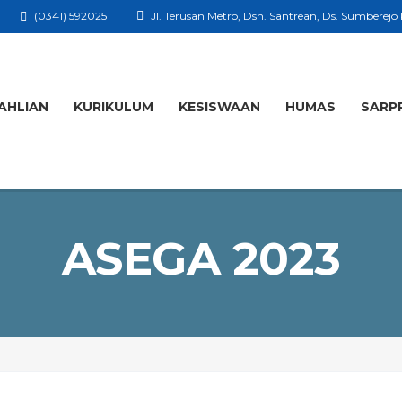
(0341) 592025
Jl. Terusan Metro, Dsn. Santrean, Ds. Sumberejo
AHLIAN
KURIKULUM
KESISWAAN
HUMAS
SARP
ASEGA 2023