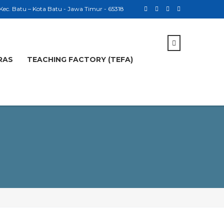
 Kec. Batu – Kota Batu - Jawa Timur - 65318
RAS
TEACHING FACTORY (TEFA)