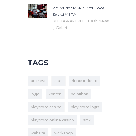
225 Murid SMKN 3 Batu Lolos
Seleksi VIERA
,
BERITA & ARTIKEL
Flash News
,
Galeri
TAGS
animasi
dudi
dunia indusrti
jogja
konten
pelatihan
playcroco casino
play croco login
playcroco online casino
smk
website
workshop