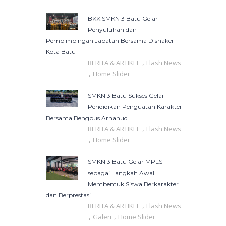
BKK SMKN 3 Batu Gelar
Penyuluhan dan
Pembimbingan Jabatan Bersama Disnaker
Kota Batu
,
BERITA & ARTIKEL
Flash News
,
Home Slider
SMKN 3 Batu Sukses Gelar
Pendidikan Penguatan Karakter
Bersama Bengpus Arhanud
,
BERITA & ARTIKEL
Flash News
,
Home Slider
SMKN 3 Batu Gelar MPLS
sebagai Langkah Awal
Membentuk Siswa Berkarakter
dan Berprestasi
,
BERITA & ARTIKEL
Flash News
,
,
Galeri
Home Slider