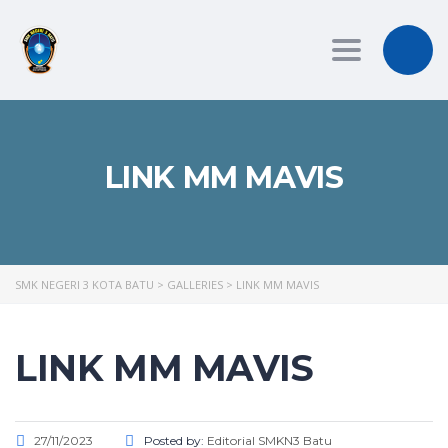
Toggle
navigation
LINK MM MAVIS
SMK NEGERI 3 KOTA BATU
>
GALLERIES
>
LINK MM MAVIS
LINK MM MAVIS
27/11/2023
Posted by:
Editorial SMKN3 Batu