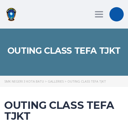
Toggle
navigation
OUTING CLASS TEFA TJKT
SMK NEGERI 3 KOTA BATU
>
GALLERIES
>
OUTING CLASS TEFA TJKT
OUTING CLASS TEFA
TJKT