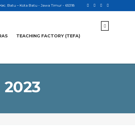
 Kec. Batu – Kota Batu - Jawa Timur - 65318
RAS
TEACHING FACTORY (TEFA)
 2023