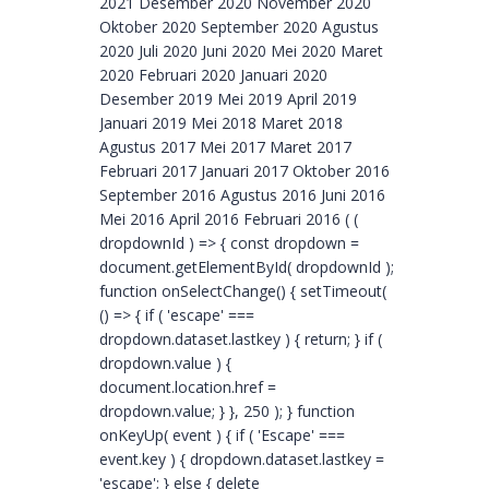
2021 Desember 2020 November 2020
Oktober 2020 September 2020 Agustus
2020 Juli 2020 Juni 2020 Mei 2020 Maret
2020 Februari 2020 Januari 2020
Desember 2019 Mei 2019 April 2019
Januari 2019 Mei 2018 Maret 2018
Agustus 2017 Mei 2017 Maret 2017
Februari 2017 Januari 2017 Oktober 2016
September 2016 Agustus 2016 Juni 2016
Mei 2016 April 2016 Februari 2016 ( (
dropdownId ) => { const dropdown =
document.getElementById( dropdownId );
function onSelectChange() { setTimeout(
() => { if ( 'escape' ===
dropdown.dataset.lastkey ) { return; } if (
dropdown.value ) {
document.location.href =
dropdown.value; } }, 250 ); } function
onKeyUp( event ) { if ( 'Escape' ===
event.key ) { dropdown.dataset.lastkey =
'escape'; } else { delete