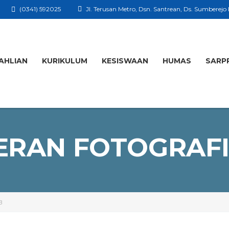
(0341) 592025
Jl. Terusan Metro, Dsn. Santrean, Ds. Sumberejo
AHLIAN
KURIKULUM
KESISWAAN
HUMAS
SARP
RAN FOTOGRAFI
3