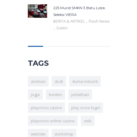
225 Murid SMKN 3 Batu Lolos
Seleksi VIERA
,
BERITA & ARTIKEL
Flash News
,
Galeri
TAGS
animasi
dudi
dunia indusrti
jogja
konten
pelatihan
playcroco casino
play croco login
playcroco online casino
smk
website
workshop