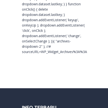
dropdown.dataset.lastkey; } } function
onClick() { delete
dropdown.dataset.lastkey; }
dropdown.addEventListener( 'keyup',
onKeyUp ); dropdown.addEventListener(
'click', onClick );
dropdown.addEventListener( 'change',
onSelectChange ); })( "archives-
dropdown-2" ); //#
sourceURL=WP_Widget_Archives%3A%3Awidget
INFO TERBARU