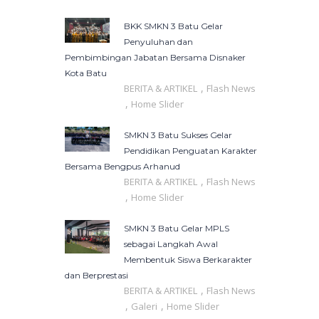
BKK SMKN 3 Batu Gelar
Penyuluhan dan
Pembimbingan Jabatan Bersama Disnaker
Kota Batu
,
BERITA & ARTIKEL
Flash News
,
Home Slider
SMKN 3 Batu Sukses Gelar
Pendidikan Penguatan Karakter
Bersama Bengpus Arhanud
,
BERITA & ARTIKEL
Flash News
,
Home Slider
SMKN 3 Batu Gelar MPLS
sebagai Langkah Awal
Membentuk Siswa Berkarakter
dan Berprestasi
,
BERITA & ARTIKEL
Flash News
,
,
Galeri
Home Slider